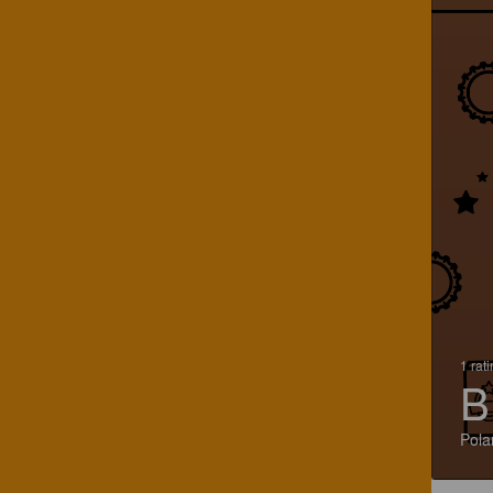
1 rat
B
Pola