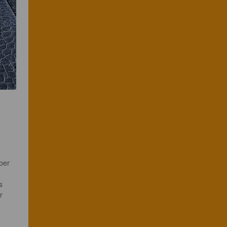
ber 
s 
r 