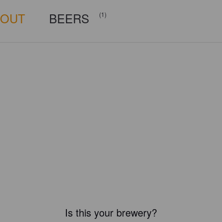
BOUT
BEERS
(1)
Is this your brewery?