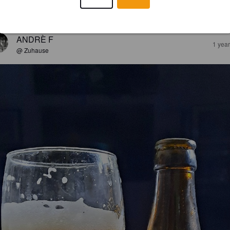
EWS
ANDRÈ F
1 yea
@ Zuhause