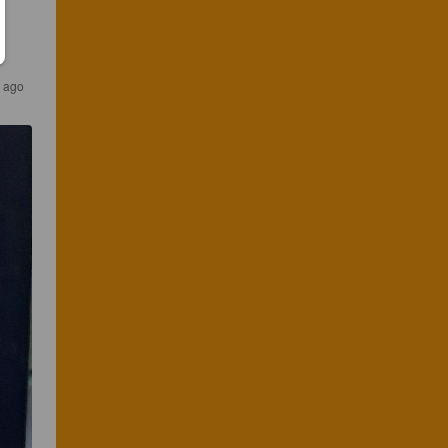
r ago