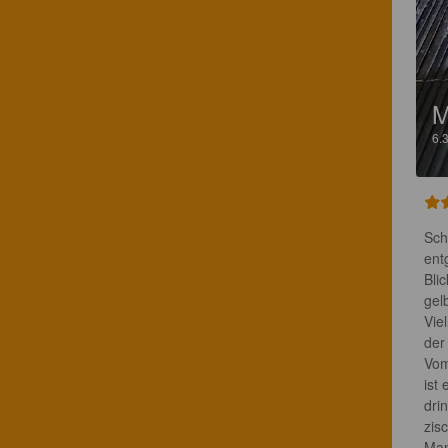
M
6.
Sch
ent
Bli
gel
Vie
der
Vom
ist
dri
zisc
Man