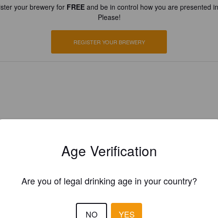
ster your brewery for
FREE
and be in control how you are presented in
Please!
REGISTER YOUR BREWERY
Age Verification
Are you of legal drinking age in your country?
NO
YES