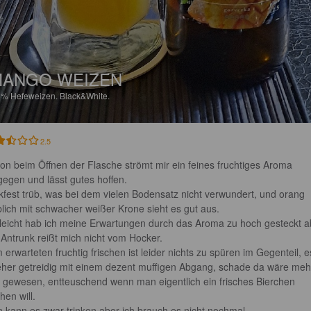
ANGO WEIZEN
3%
Hefeweizen.
Black&White.
2.5
on beim Öffnen der Flasche strömt mir ein feines fruchtiges Aroma 
gegen und lässt gutes hoffen.

ckfest trüb, was bei dem vielen Bodensatz nicht verwundert, und orang 
blich mit schwacher weißer Krone sieht es gut aus.

lleicht hab ich meine Erwartungen durch das Aroma zu hoch gesteckt a
 Antrunk reißt mich nicht vom Hocker.

 erwarteten fruchtig frischen ist leider nichts zu spüren im Gegenteil, e
 eher getreidig mit einem dezent muffigen Abgang, schade da wäre meh
n gewesen, entteuschend wenn man eigentlich ein frisches Bierchen 
hen will.

 kann es zwar trinken aber ich brauch es nicht nochmal.
