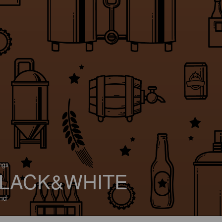
ings
LACK&WHITE
nd