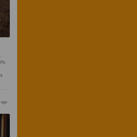
 
 Ps 
s 
r ago