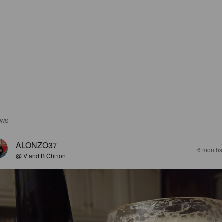
EWS
ALONZO37
6 months
@ V and B Chinon