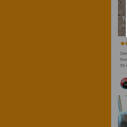
N
5.
Ddm
fin
55 