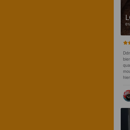
6
Ddm
bie
quan
mou
hie