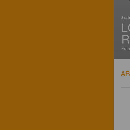
3 rat
L
R
Fran
A