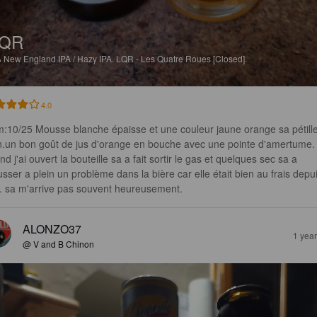
LQR
%
New England IPA / Hazy IPA.
LQR - Les Quatre Roues [Closed].
4.0
:10/25 Mousse blanche épaisse et une couleur jaune orange sa pétille
n.un bon goût de jus d'orange en bouche avec une pointe d'amertume.
d j'ai ouvert la bouteille sa a fait sortir le gas et quelques sec sa a 
sser a plein un problème dans la bière car elle était bien au frais depui
r. sa m'arrive pas souvent heureusement.
ALONZO37
1 yea
@ V and B Chinon