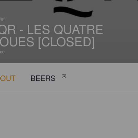
ings
QR - LES QUATRE
OUES [CLOSED]
ce
BOUT
BEERS
(3)