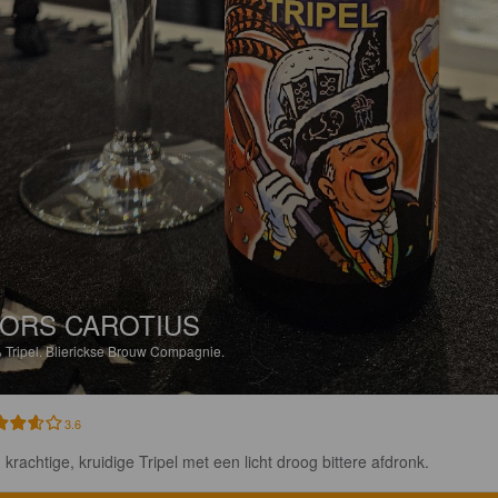
ORS CAROTIUS
%
Tripel.
Blierickse Brouw Compagnie.
3.6
 krachtige, kruidige Tripel met een licht droog bittere afdronk.