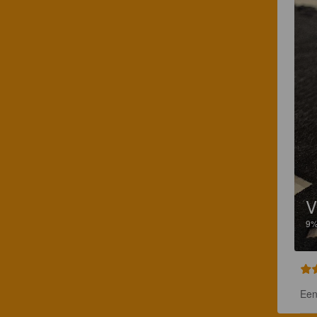
V
9
Een