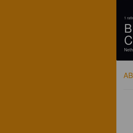
1 rat
B
C
Neth
A