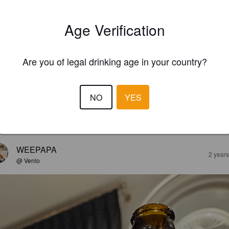
Age Verification
Are you of legal drinking age in your country?
NO
YES
EWS
WEEPAPA
2 year
@ Venlo