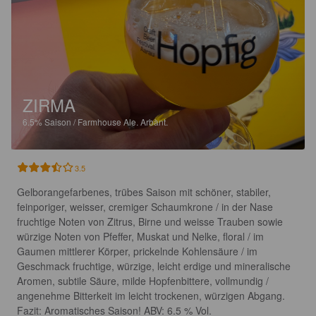
ZIRMA
6.5%
Saison / Farmhouse Ale.
Arbànt.
3.5
Gelborangefarbenes, trübes Saison mit schöner, stabiler, 
feinporiger, weisser, cremiger Schaumkrone / in der Nase 
fruchtige Noten von Zitrus, Birne und weisse Trauben sowie 
würzige Noten von Pfeffer, Muskat und Nelke, floral / im 
Gaumen mittlerer Körper, prickelnde Kohlensäure / im 
Geschmack fruchtige, würzige, leicht erdige und mineralische 
Aromen, subtile Säure, milde Hopfenbittere, vollmundig / 
angenehme Bitterkeit im leicht trockenen, würzigen Abgang. 
Fazit: Aromatisches Saison! ABV: 6.5 % Vol.