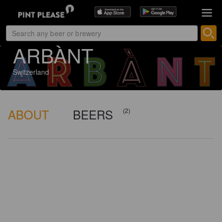
2 ratings
ARBÀNT
Switzerland
ABOUT
BEERS
(2)