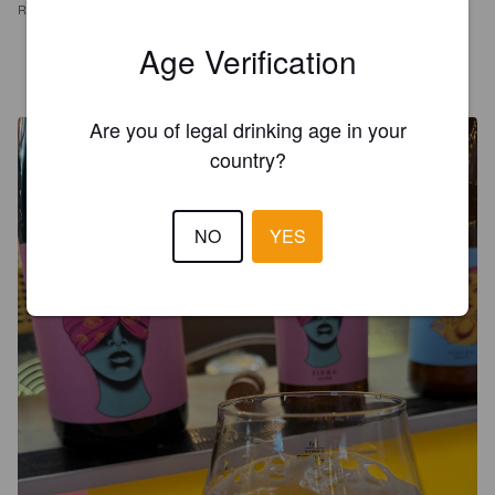
REVIEWS
Age Verification
BEERROCKS
1 year ago
@ Hopfig Craft Beer Festival Aarau
Are you of legal drinking age in your
country?
NO
YES