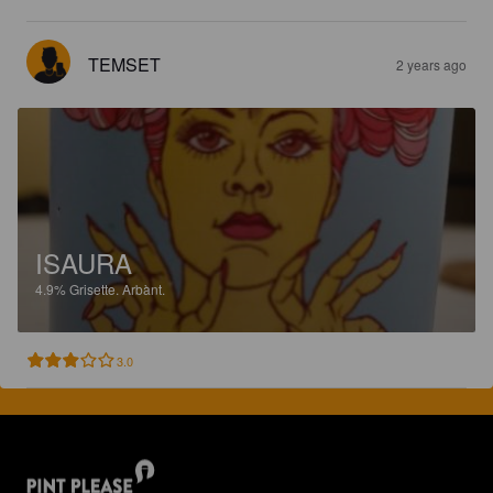
TEMSET
2 years ago
ISAURA
4.9%
Grisette.
Arbànt.
3.0