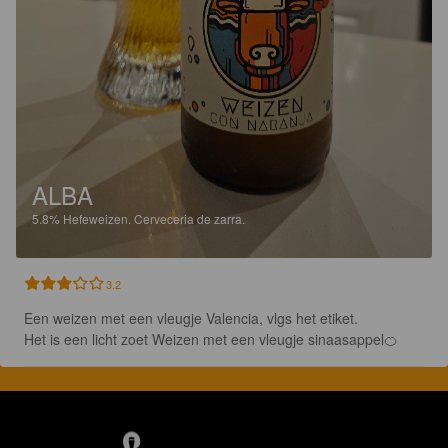
ALBA
5.8%
Hefeweizen.
Cerveceria de zarra.
3.2
Een weizen met een vleugje Valencia, vlgs het etiket.

Het is een licht zoet Weizen met een vleugje sinaasappel🍊