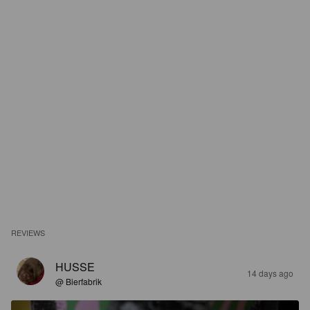
REVIEWS
HUSSE
14 days ago
@ Bierfabrik