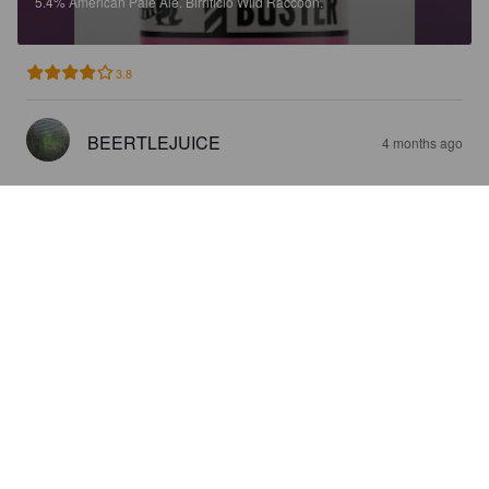
5.4%
American Pale Ale.
Birrificio Wild Raccoon.
3.8
BEERTLEJUICE
4 months ago
RAGIONIERE, BATTI?
5%
Pilsner.
Birrificio Wild Raccoon.
3.6