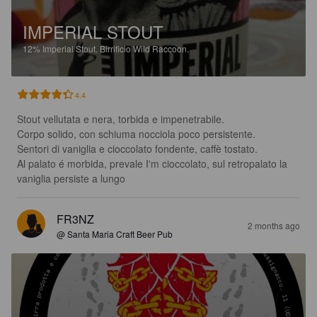
IMPERIAL STOUT
12%
Imperial Stout.
Birrificio Wild Raccoon.
4.4
Stout vellutata e nera, torbida e impenetrabile.

Corpo solido, con schiuma nocciola poco persistente.

Sentori di vaniglia e cioccolato fondente, caffè tostato.

Al palato é morbida, prevale I'm cioccolato, sul retropalato la 
vaniglia persiste a lungo
FR3NZ
2 months ago
@ Santa Maria Craft Beer Pub