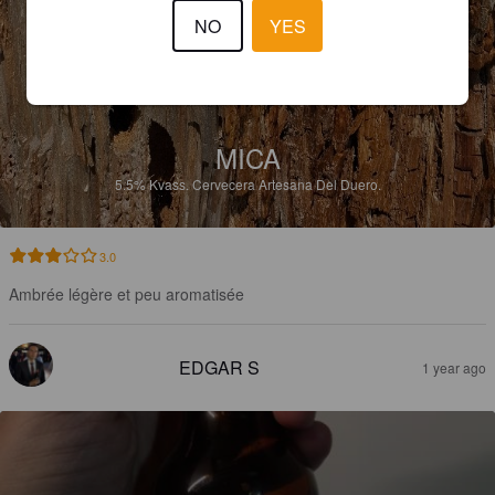
NO
YES
MICA
5.5%
Kvass.
Cervecera Artesana Del Duero.
3.0
Ambrée légère et peu aromatisée
EDGAR S
1 year ago