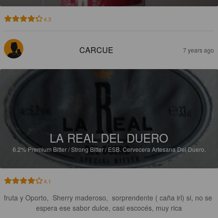
4.3
CARCUE
7 years ago
LA REAL DEL DUERO
6.2%
Premium Bitter / Strong Bitter / ESB.
Cervecera Artesana Del Duero.
4.1
fruta y Oporto,  Sherry maderoso,  sorprendente ( caña irl) si, no se 
espera ese sabor dulce, casi escocés, muy rica