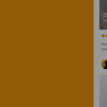
I
4.
Var
ost