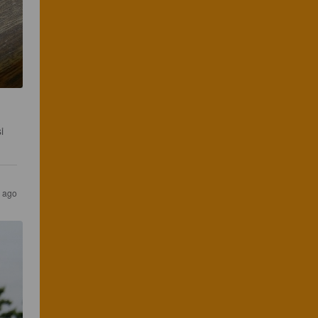
i 
s ago