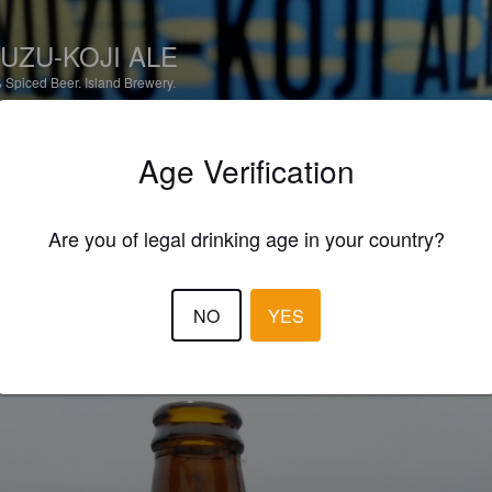
UZU-KOJI ALE
%
Spiced Beer.
Island Brewery.
2.7
Age Verification
imon muiden oluiden innoittamana ostin tämänkin, vaikka arvelin turhak
elmien ja marjojen lisäämisen olueeseen. No, niinhän se meneekin. 
Are you of legal drinking age in your country?
issaan kuitenkin aika mukavan raikas, eikä ihan mahdoton mehu.
JONAS
2 year
NO
YES