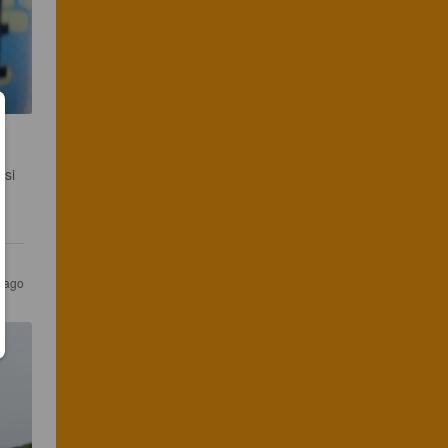
si 
s ago