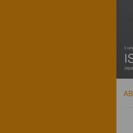
3 rat
I
Jap
A