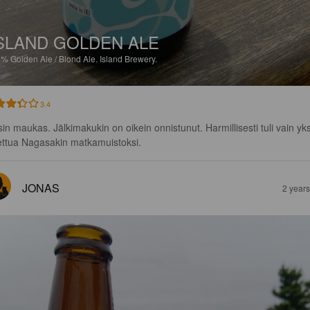
SLAND GOLDEN ALE
5%
Golden Ale / Blond Ale.
Island Brewery.
3.4
sin maukas. Jälkimakukin on oikein onnistunut. Harmillisesti tuli vain yks
ettua Nagasakin matkamuistoksi.
JONAS
2 year