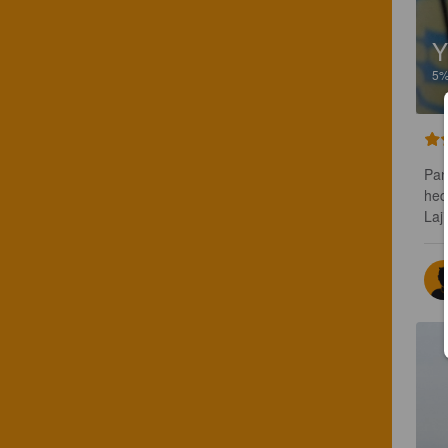
Y
5
Pan
hed
Laj