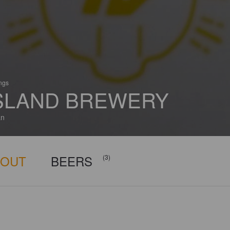
ings
SLAND BREWERY
an
BOUT
BEERS
(3)