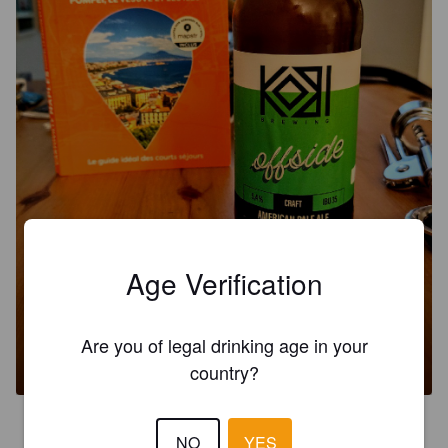
Age Verification
OFFSIDE
Are you of legal drinking age in your
5.4%
American Pale Ale.
Kobi Brewing.
country?
3.8
NO
YES