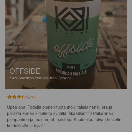
OFFSIDE
5.4%
American Pale Ale.
Kobi Brewing.
3.4
Upea apa! Todella pienen tuotannon Italialainen👍 erä ja 
parasta ennen kirjoitettu kynällä takaetikettiin! Paikallinen 
pienpanimo ja molemmat maistetut Kobin oluet aivan helvetin 
laadukkaita ja hyviä!