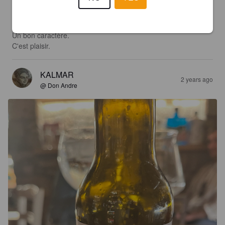
Comme une APA de Naples.

Une amertume puissante liée à des saveurs bien 
houblonnées, ça donne une très bonne mixture.

Un bon caractère.

C'est plaisir.
KALMAR
2 years ago
@ Don Andre