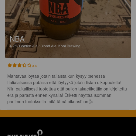
NBA
4.7%
Golden Ale / Blond Ale.
Kobi Brewing.
3.4
Mahtavaa löytää jotain tällaista kun kysyy pienessä 
Italialaisessa pubissa että löytyykö jotain listan ulkopuolelta! 
Niin paikallisesti tuotettua että pullon takaetikettiin on kirjoitettu 
erä ja parasta ennen kynällä! Etiketti näyttää isomman 
panimon tuotokselta mitä tämä oikeasti on👍