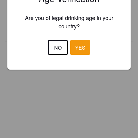
Register your brewery for
FREE
and be in control how you are
presented in Pint Please!
Are you of legal drinking age in your
country?
REGISTER YOUR BREWERY
NO
YES