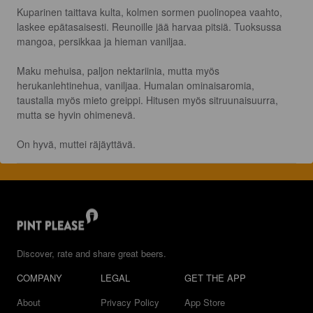
Kuparinen taittava kulta, kolmen sormen puolinopea vaahto, 
laskee epätasaisesti. Reunoille jää harvaa pitsiä. Tuoksussa 
mangoa, persikkaa ja hieman vaniljaa.

Maku mehuisa, paljon nektariinia, mutta myös 
herukanlehtinehua, vaniljaa. Humalan ominaisaromia,  
taustalla myös mieto greippi. Hitusen myös sitruunaisuurra, 
mutta se hyvin ohimenevä.

On hyvä, muttei räjäyttävä.
Discover, rate and share great beers.
COMPANY
LEGAL
GET THE APP
About
Privacy Policy
App Store