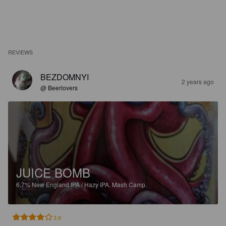
REVIEWS
BEZDOMNYI
2 years ago
@ Beerlovers
JUICE BOMB
6.7%
New England IPA / Hazy IPA.
Mash Camp.
3.9