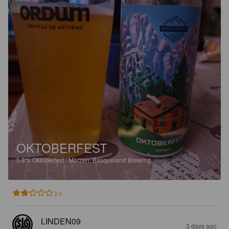
OKTOBERFEST
5.8%
Oktoberfest / Märzen.
Basqueland Brewing.
2.0
LINDEN09
3 days ago