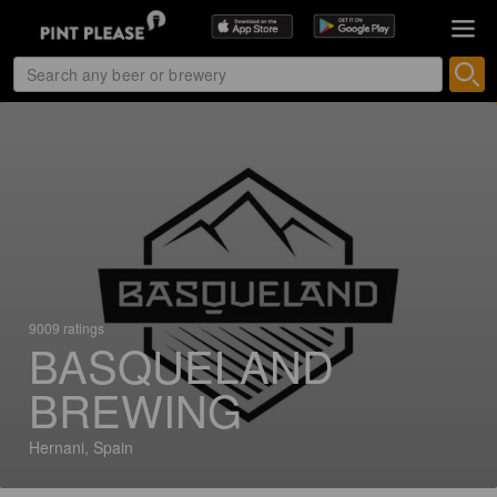
9009 ratings
BASQUELAND
BREWING
Hernani, Spain