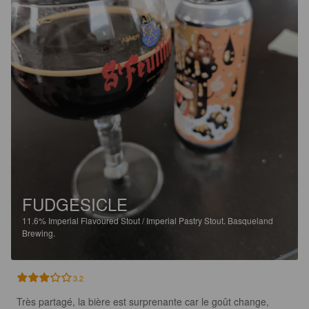
FUDGESICLE
11.6%
Imperial Flavoured Stout / Imperial Pastry Stout.
Basqueland
Brewing.
3.2
Très partagé, la bière est surprenante car le goût change, 