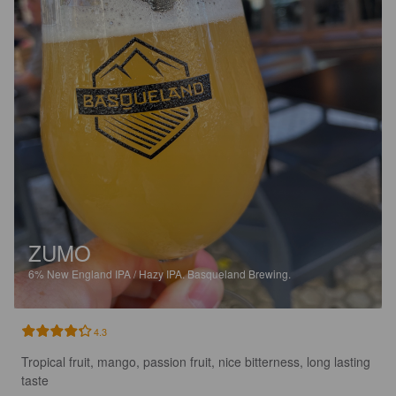
ZUMO
6%
New England IPA / Hazy IPA.
Basqueland Brewing.
4.3
Tropical fruit, mango, passion fruit, nice bitterness, long lasting 
taste