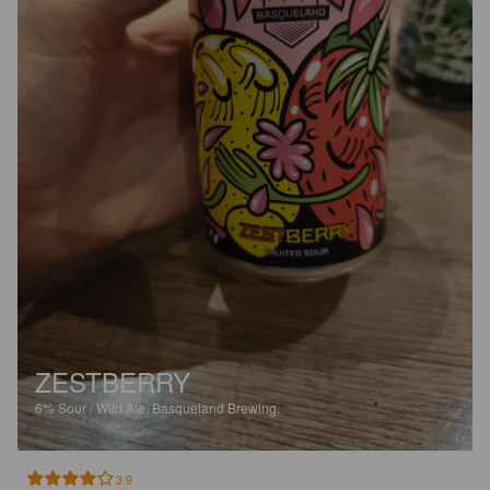
ZESTBERRY
6%
Sour / Wild Ale.
Basqueland Brewing.
3.9