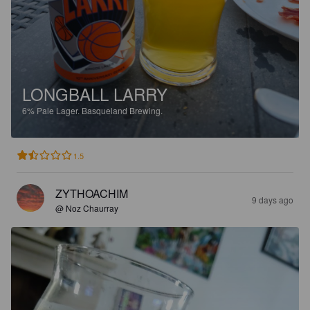
LONGBALL LARRY
6%
Pale Lager.
Basqueland Brewing.
1.5
ZYTHOACHIM
9 days ago
@ Noz Chaurray