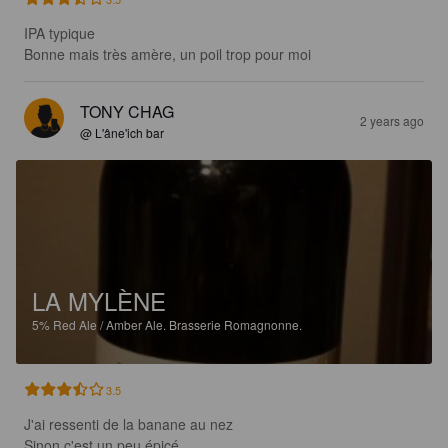
IPA typique

Bonne mais très amère, un poil trop pour moi
TONY CHAG
2 years ago
@ L'âne'ich bar
LA MYLÈNE
5%
Red Ale / Amber Ale.
Brasserie Romagnonne.
3.5
J'ai ressenti de la banane au nez

Sinon c'est un peu épicé
