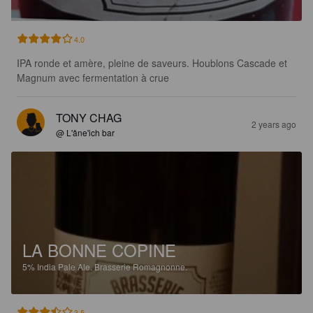
4.0
IPA ronde et amère, pleine de saveurs. Houblons Cascade et 
Magnum avec fermentation à crue
TONY CHAG
2 years ago
@ L'âne'ich bar
LA BONNE COPINE
5%
India Pale Ale.
Brasserie Romagnonne.
3.5