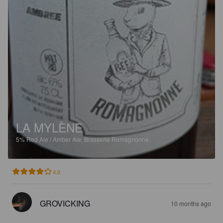
LA MYLÈNE
5%
Red Ale / Amber Ale.
Brasserie Romagnonne.
4.0
GROVICKING
10 months ago