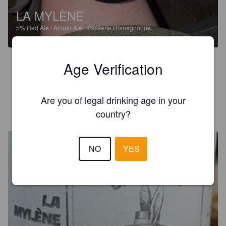
LA MYLÈNE
5%
Red Ale / Amber Ale.
Brasserie Romagnonne.
3.2
Age Verification
Pas mal de goût mais pas mon style
Are you of legal drinking age in your
GROVICKING
country?
10 months ago
NO
YES