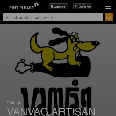
87 ratings
VANVÅG ARTISAN