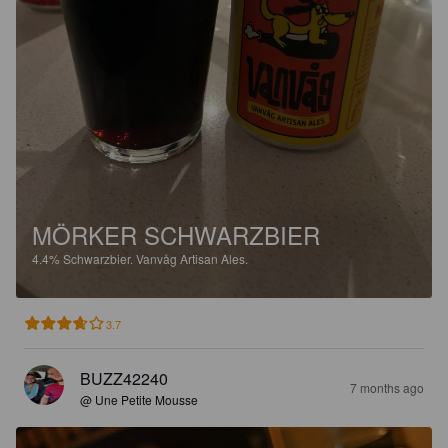
MÖRKER SCHWARZBIER
4.4%
Schwarzbier.
Vanvåg Artisan Ales.
3.7
BUZZ42240
7 months ago
@ Une Petite Mousse