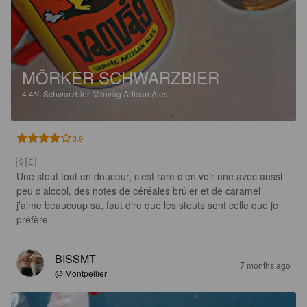
MÖRKER SCHWARZBIER
4.4%
Schwarzbier.
Vanvåg Artisan Ales.
3.9
🇸🇪

Une stout tout en douceur, c’est rare d’en voir une avec aussi 
peu d’alcool, des notes de céréales brûler et de caramel 
j’aime beaucoup sa, faut dire que les stouts sont celle que je 
préfère.
BISSMT
7 months ago
@ Montpellier