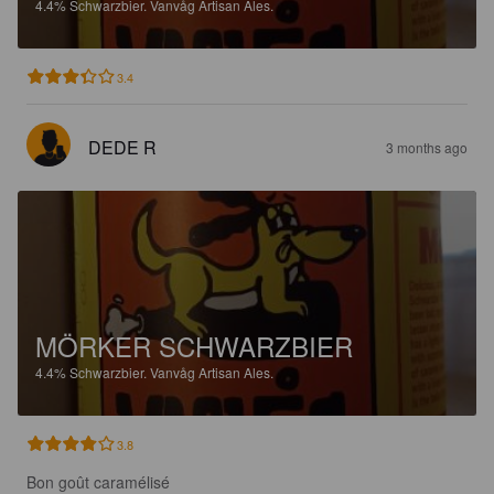
4.4%
Schwarzbier.
Vanvåg Artisan Ales.
3.4
DEDE R
3 months ago
MÖRKER SCHWARZBIER
4.4%
Schwarzbier.
Vanvåg Artisan Ales.
3.8
Bon goût caramélisé