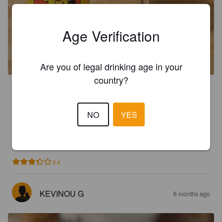
Age Verification
MÖRKER SCHWARZBIER
4.4%
Schwarzbier.
Vanvåg Artisan Ales.
Are you of legal drinking age in your
country?
3.2
# 23
NO
YES
MASSIVALEKS
4 months ago
@ Une Petite Mousse
3.4
KEVINOU G
6 months ago