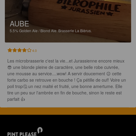
AUBE
5.5%
Golden Ale / Blond Ale.
Brasserie La Bièrus.
4.0
Les microbrasserie c'est la vie...et Jurassienne encore mieux 
😎 une blonde pleine de caractère, une belle robe cuivrée, 
une mousse au service....wow! A servir doucement 😉 cette 
forte carbo se retrouve en bouche ! Ça pétille de ouf! Voire un 
poil trop🤔 un nez malté et fruité, une bonne amertume. Elle 
tire un peu sur l'ambrée en fin de bouche, sinon le reste est 
parfait 👍