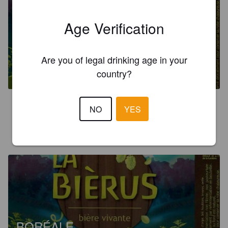
Age Verification
BORÉALE
Are you of legal drinking age in your
5.5%
Tripel.
Brasserie La Bièrus.
country?
2.2
NO
YES
AUDREY R
2 years ago
BORÉALE