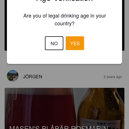
Are you of legal drinking age in your
country?
MASENS
4.9%
Flavoured Stout / Pastry Stout.
Masens knall och fall.
NO
YES
3.5
JÖRGEN
2 years ago
MASEN'S BLÅBÄR ROSMARIN