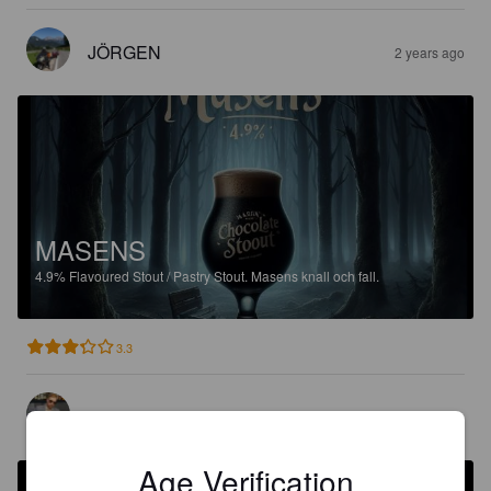
JÖRGEN
2 years ago
MASENS
4.9%
Flavoured Stout / Pastry Stout.
Masens knall och fall.
3.3
CONNY S
2 years ago
Age Verification