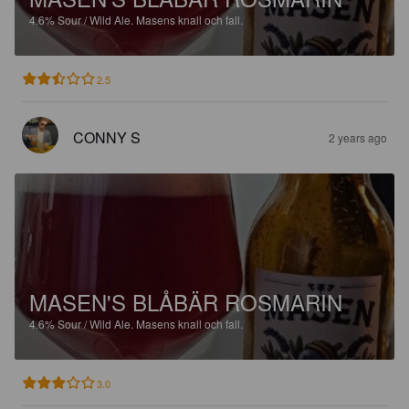
4.6%
Sour / Wild Ale.
Masens knall och fall.
2.5
CONNY S
2 years ago
MASEN'S BLÅBÄR ROSMARIN
4.6%
Sour / Wild Ale.
Masens knall och fall.
3.0