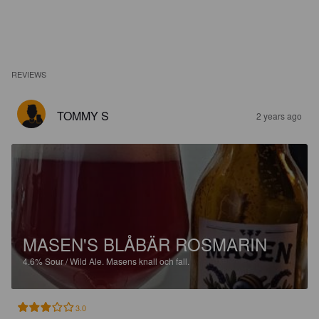
REVIEWS
TOMMY S
2 years ago
MASEN'S BLÅBÄR ROSMARIN
4.6%
Sour / Wild Ale.
Masens knall och fall.
3.0