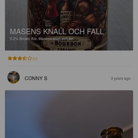
MASENS KNALL OCH FALL
5.2%
Brown Ale.
Masens knall och fall.
3.5
CONNY S
3 years ago