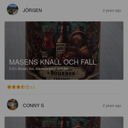
JÖRGEN
2 years ago
MASENS KNALL OCH FALL
5.2%
Brown Ale.
Masens knall och fall.
3.5
CONNY S
2 years ago