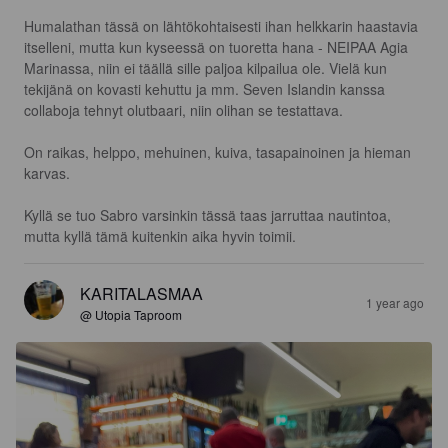
Humalathan tässä on lähtökohtaisesti ihan helkkarin haastavia 
itselleni, mutta kun kyseessä on tuoretta hana - NEIPAA Agia 
Marinassa, niin ei täällä sille paljoa kilpailua ole. Vielä kun 
tekijänä on kovasti kehuttu ja mm. Seven Islandin kanssa 
collaboja tehnyt olutbaari, niin olihan se testattava.

On raikas, helppo, mehuinen, kuiva, tasapainoinen ja hieman 
karvas. 

Kyllä se tuo Sabro varsinkin tässä taas jarruttaa nautintoa, 
mutta kyllä tämä kuitenkin aika hyvin toimii.
KARITALASMAA
1 year ago
@ Utopia Taproom