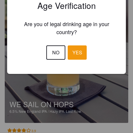
Age Verification
Are you of legal drinking age in your
country?
NO
YES
WE SAIL ON HOPS
6.5%
New England IPA / Hazy IPA.
Last Row.
3.9