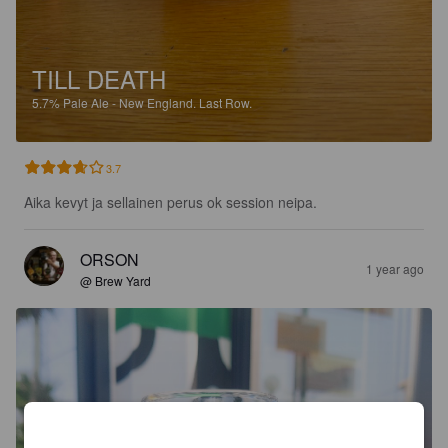
TILL DEATH
5.7%
Pale Ale - New England.
Last Row.
3.7
Aika kevyt ja sellainen perus ok session neipa.
ORSON
1 year ago
@ Brew Yard