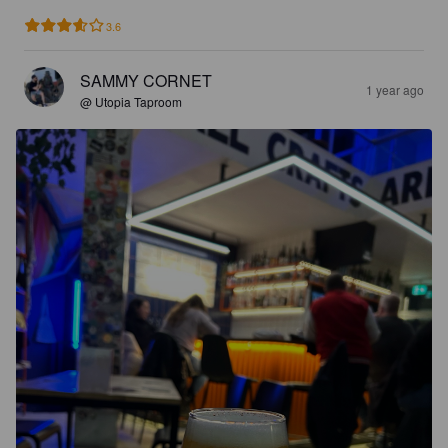
3.6
SAMMY CORNET
1 year ago
@ Utopia Taproom