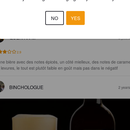
3.0
ne bière avec des notes de caramel, un bon côté épicé, une bonne 
NO
YES
sence de sucre et une petite amertume
QUENTIN M
2 year
2.9
ne bière avec des notes épicés, un côté mielleux, des notes de carame
 levures, le tout est plutôt faible en goût mais pas dans le négatif
BINCHOLOGUE
2 year