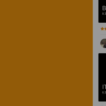
B
8.
I
6.