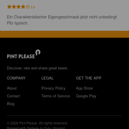
3.8
Ein Charakteristischer Eigengeschmack jetzt nicht unbedingt 
Pilz-typisch.
Discover, rate and share great beers.
COMPANY
LEGAL
GET THE APP
About
Privacy Policy
App Store
Contact
Terms of Service
Google Play
Blog
© 2026 Pint Please. All rights reserved.
Brewed with Perkele in Oulu, Finland.