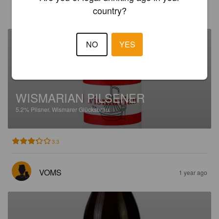
country?
BIERSEPPL95
1 year ago
NO
YES
WISMARIAN PILSENER
5.2%
Pilsner.
Wismarer Glücksbräu.
3.3
VOMS
1 year ago