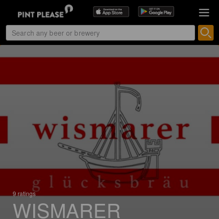
9 ratings
WISMARER