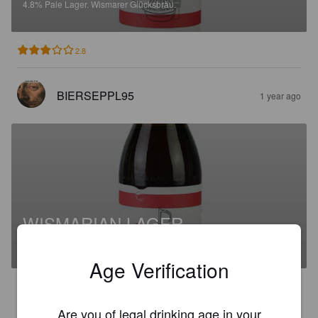
4.8%
Pale Lager.
Wismarer Glücksbräu.
2.8
BIERSEPPL95
1 year ago
WISMARIAN LAGER
4.8%
Pale Lager.
Wismarer Glücksbräu.
Age Verification
3.0
Are you of legal drinking age in your