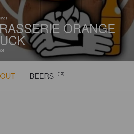
tings
RASSERIE ORANGE
UCK
ce
BOUT
BEERS
(13)