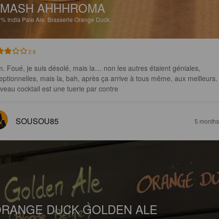
SMASH AHHHROMA
4%
India Pale Ale.
Brasserie Orange Duck.
2.8
. Foué, je suis désolé, mais la… non les autres étaient géniales, 
eptionnelles, mais la, bah, après ça arrive à tous même, aux meilleurs.
veau cocktail est une tuerie par contre
SOUSOU85
5 months
RANGE DUCK GOLDEN ALE