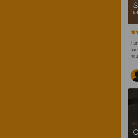
5.
Hum
exc
nou
O