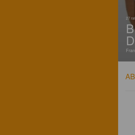
27 ra
B
D
Fran
A