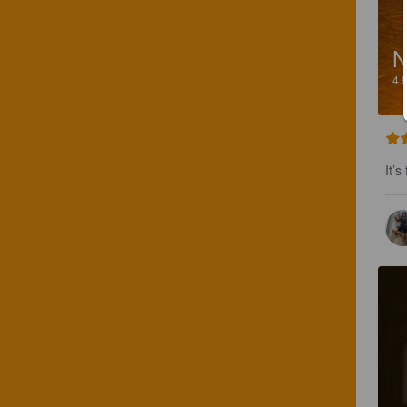
N
4.
It’s