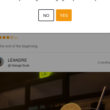
UITS ROUGES
NO
YES
9%
Fruit / Vegetable Beer.
Brasserie Orange Duck.
4.0
 the end of the beginning.
LÉANDRE
3 months
@ Orange Duck