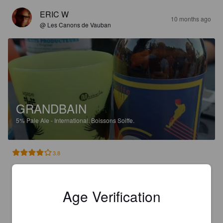
ERIC W
10 months ago
@ Les Canons de Vauban
GRANDBAIN
5%
Pale Ale - International.
Boissons Soiffe.
3.8
Robe dorée foncée légèrement trouble et très engageante.

La mousse est éphémère mais agréable au service.

En bouche, un bel équilibre.
Age Verification