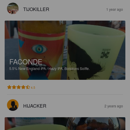
TIJOKILLER
1 year ago
FACONDE
5.5%
New England IPA / Hazy IPA.
Boissons Soiffe.
4.5
HIJACKER
2 years ago