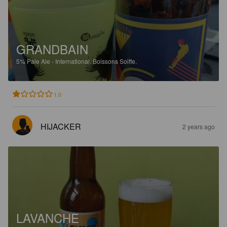
GRANDBAIN
5%
Pale Ale - International.
Boissons Soiffe.
1.0
HIJACKER
2 years ago
LAVANCHE