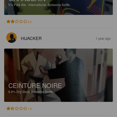
5%
Pale Ale - International.
Boissons Soiffe.
2.0
HIJACKER
1 year ago
CEINTURE NOIRE
6.9%
Dry Stout.
Boissons Soiffe.
1.5