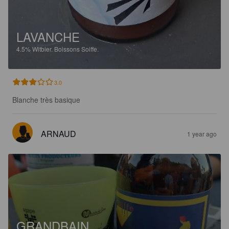
LAVANCHE
4.5%
Witbier.
Boissons Soiffe.
3.0
Blanche très basique
ARNAUD
1 year ago
GRANDBAIN