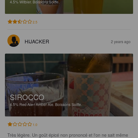
4.5%
Witbier.
Boissons Soiffe.
2.5
HIJACKER
2 years ago
SIROCCO
4.5%
Red Ale / Amber Ale.
Boissons Soiffe.
1.0
Très légère. Un goût épicé non prononcé et l'on ne sait même 