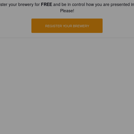
ster your brewery for
FREE
and be in control how you are presented in
Please!
REGISTER YOUR BREWERY