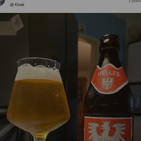
3 year
@ Kiosk