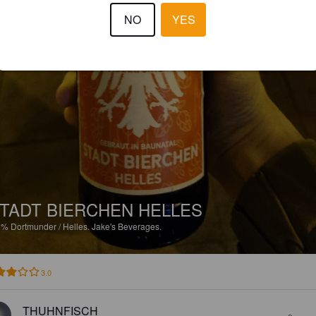
NO
YES
TADT BIERCHEN HELLES
8%
Dortmunder / Helles.
Jake's Beverages.
3.0
THUHNFISCH