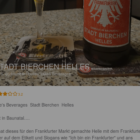
TADT BIERCHEN HELLES
8%
Dortmunder / Helles.
Jake's Beverages.
3.2
e's Beverages  Stadt Bierchen  Helles

t in Baunatal….

at dieses für den Frankfurter Markt gemachte Helle mit dem Frankfurte
er auf dem Etikett und Slogans wie "Ich bin ein Frankfurter" und ans 