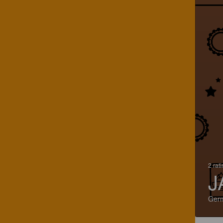
2 rat
J
Ger