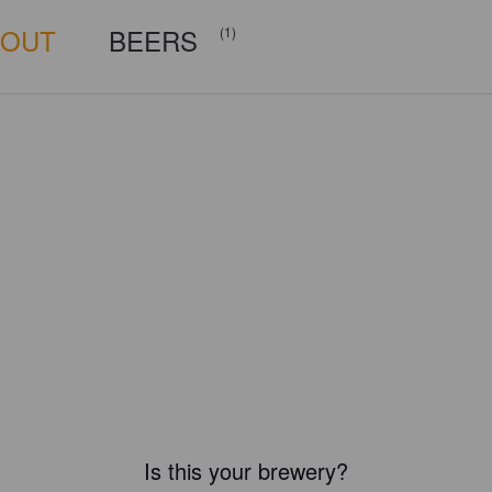
BOUT
BEERS
(1)
Is this your brewery?