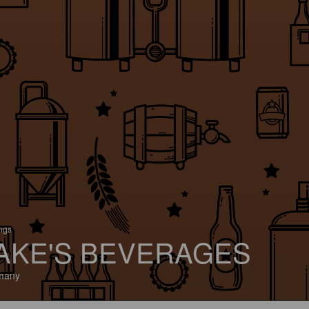
ings
AKE'S BEVERAGES
many