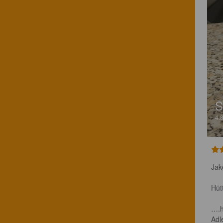
S
4.
Jak
Hüt
….h
Adl