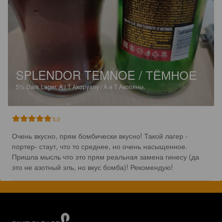
SPLENDOR TEMNOE / ТЁМНОЕ
5%
Dark Lager.
A i T Akopyany / А и Т Акопяны.
5.0
Очень вкусно, прям бомбически вкусно! Такой лагер - 
портер- стаут, что то среднее, но очень насыщенное. 
Пришла мысль что это прям реальная замена гинесу (да 
это не азотный эль, но вкус бомба)! Рекомендую!