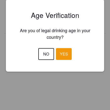
Register your brewery for
FREE
and be in control how you are
presented in Pint Please!
Age Verification
REGISTER YOUR BREWERY
Are you of legal drinking age in your
country?
NO
YES