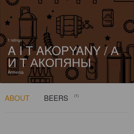
1 ratings
A I T AKOPYANY / А
И Т АКОПЯНЫ
Armenia
ABOUT
BEERS
(1)