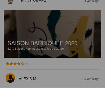
TEDDY SWEEX
4 years ago
SAISON BARRIQUÉE 2020
6.9%
Saison / Farmhouse Ale.
Isle de Garde.
4.4
ALEXIS M
5 years ago