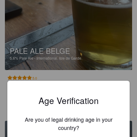
PALE ALE BELGE
5.6%
Pale Ale - International.
Isle de Garde.
5.0
Une bonne belge canadienne !
Age Verification
CLÉMENT_BZH
2 years ago
Are you of legal drinking age in your
country?