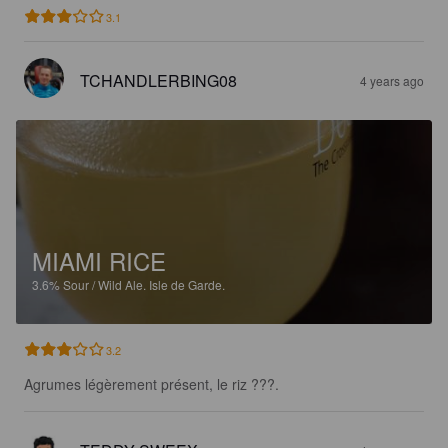
3.1
TCHANDLERBING08
4 years ago
MIAMI RICE
3.6%
Sour / Wild Ale.
Isle de Garde.
3.2
Agrumes légèrement présent, le riz ???.