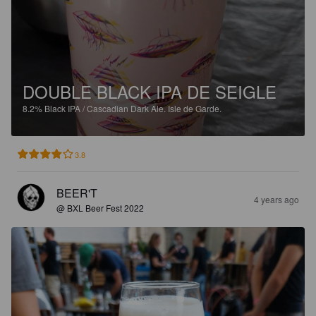
DOUBLE BLACK IPA DE SEIGLE
8.2%
Black IPA / Cascadian Dark Ale.
Isle de Garde.
3.8
BEER'T
4 years ago
@ BXL Beer Fest 2022