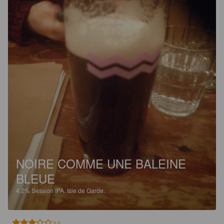
NOIRE COMME UNE BALEINE
BLEUE
4.2%
Session IPA.
Isle de Garde.
3.0