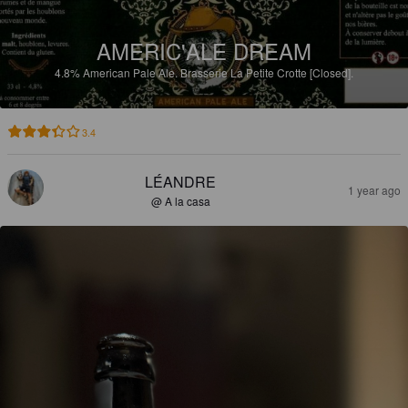
AMERIC'ALE DREAM
4.8%
American Pale Ale.
Brasserie La Petite Crotte [Closed].
3.4
LÉANDRE
1 year ago
@ A la casa