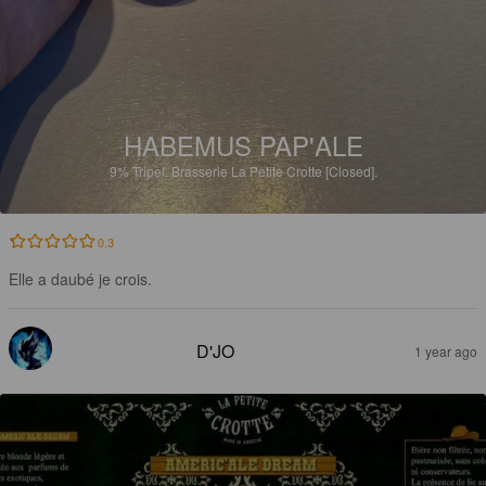
HABEMUS PAP'ALE
9%
Tripel.
Brasserie La Petite Crotte [Closed].
0.3
Elle a daubé je crois.
D'JO
1 year ago