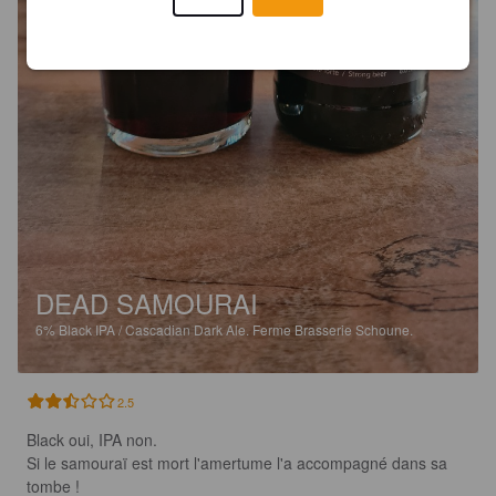
DEAD SAMOURAI
6%
Black IPA / Cascadian Dark Ale.
Ferme Brasserie Schoune.
2.5
Black oui, IPA non.

Si le samouraï est mort l'amertume l'a accompagné dans sa 
tombe !