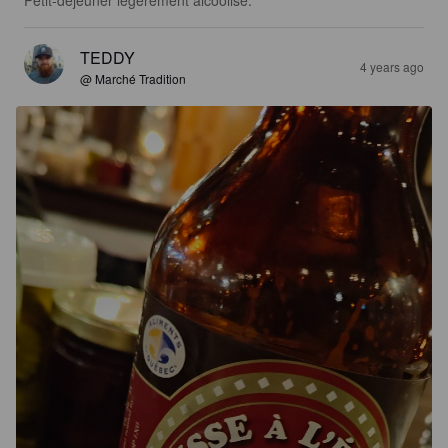
Petit-déjeuner légèrement alcoolisé.
TEDDY
4 years ago
@ Marché Tradition