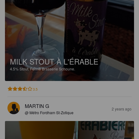
MILK STOUT À L'ÉRABLE
4.5%
Stout.
Ferme Brasserie Schoune.
3.5
MARTIN G
2 years ago
@ Métro Fordham St-Zotique