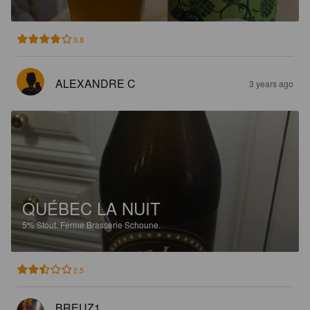
3.8
ALEXANDRE C
3 years ago
QUÉBEC LA NUIT
5%
Stout.
Ferme Brasserie Schoune.
2.5
BREUZ1