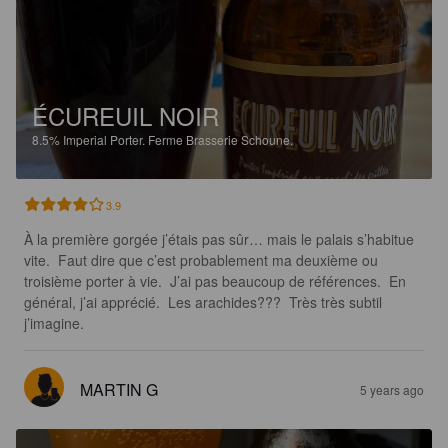
ÉCUREUIL NOIR
8.5%
Imperial Porter.
Ferme Brasserie Schoune.
3.9
À la première gorgée j’étais pas sûr… mais le palais s’habitue 
vite.  Faut dire que c’est probablement ma deuxième ou 
troisième porter à vie.  J’ai pas beaucoup de références.  En 
général, j’ai apprécié.  Les arachides???  Très très subtil 
j’imagine.
MARTIN G
5 years ago