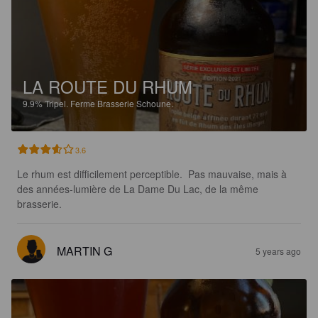
LA ROUTE DU RHUM
9.9%
Tripel.
Ferme Brasserie Schoune.
3.6
Le rhum est difficilement perceptible.  Pas mauvaise, mais à 
des années-lumière de La Dame Du Lac, de la même 
brasserie.
MARTIN G
5 years ago