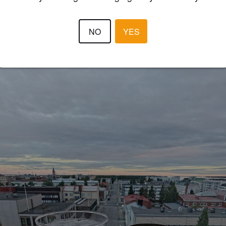
3.4
NO
YES
ESA J
24 days
@ Systembolaget Haparanda