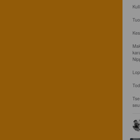
Kul
Tuo
Kes
Mak
kar
Nip
Lop
Tod
Tse
seu