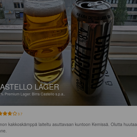
ASTELLO LAGER
8%
Premium Lager.
Birra Castello s.p.a..
3.7
mon kakkoskämppä laiteltu asuttavaan kuntoon Kemissä. Olutta huutaa
nne.
