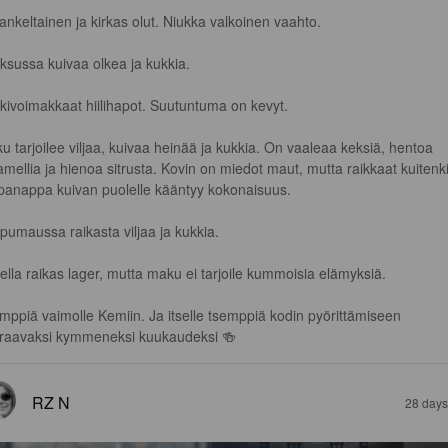
lankeltainen ja kirkas olut. Niukka valkoinen vaahto.

ksussa kuivaa olkea ja kukkia.

kivoimakkaat hiilihapot. Suutuntuma on kevyt.

u tarjoilee viljaa, kuivaa heinää ja kukkia. On vaaleaa keksiä, hentoa 
amellia ja hienoa sitrusta. Kovin on miedot maut, mutta raikkaat kuitenki
panappa kuivan puolelle kääntyy kokonaisuus.

pumaussa raikasta viljaa ja kukkia.

ella raikas lager, mutta maku ei tarjoile kummoisia elämyksiä.

mppiä vaimolle Kemiin. Ja itselle tsemppiä kodin pyörittämiseen 
raavaksi kymmeneksi kuukaudeksi 🍻
RZ N
28 days