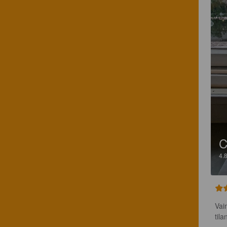
C
4.
Vai
tila