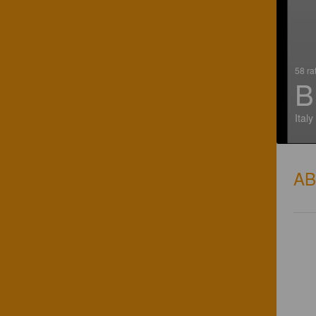
58 ra
B
Italy
A