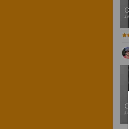
C
4.
C
4.