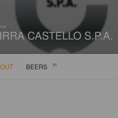
tings
IRRA CASTELLO S.P.A.
BOUT
BEERS
(5)