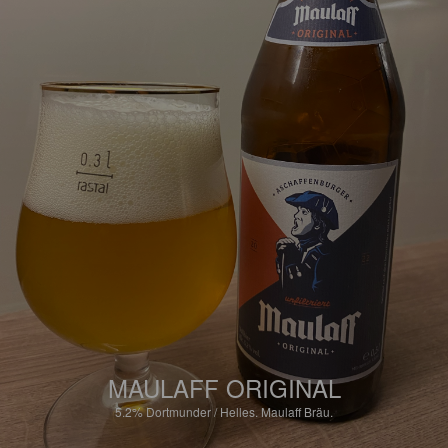
MAULAFF ORIGINAL
5.2%
Dortmunder / Helles.
Maulaff Bräu.