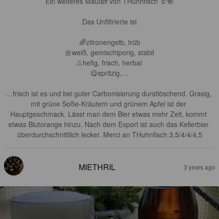
Ein weiteres Maulaff von THuhnfisch ☺️🍻

Das Unfiltrierte ist

🌈zitronengelb, trüb

🌼weiß, gemischtporig, stabil

👃hefig, frisch, herbal 

😋spritzig,…

…frisch ist es und bei guter Carbonisierung durstlöschend. Grasig, 
mit grüne Soße-Kräutern und grünem Apfel ist der 
Hauptgeschmack. Lässt man dem Bier etwas mehr Zeit, kommt 
etwas Blutorange hinzu. Nach dem Export ist auch das Kellerbier 
überdurchschnittlich lecker. Merci an THuhnfisch 3,5/4/4/4,5
MIETHRIL
3 years ago