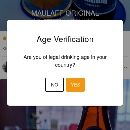
MAULAFF ORIGINAL
5.2%
Dortmunder / Helles.
Maulaff Bräu.
Age Verification
4.1
Klare Empfehlung 👍Sehr gutes Helles Bierchen 🤗Prost 🍻🙋‍♂️
Are you of legal drinking age in your
country?
PILS98
2 years ago
@ Rewe Griesheim
NO
YES