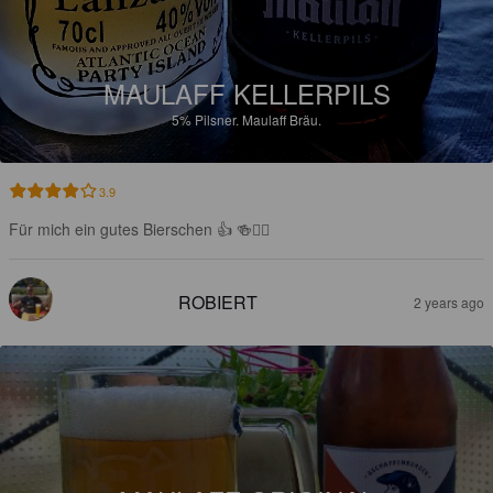
MAULAFF KELLERPILS
5%
Pilsner.
Maulaff Bräu.
3.9
Für mich ein gutes Bierschen 👍 🍻🙋‍♂️
ROBIERT
2 years ago