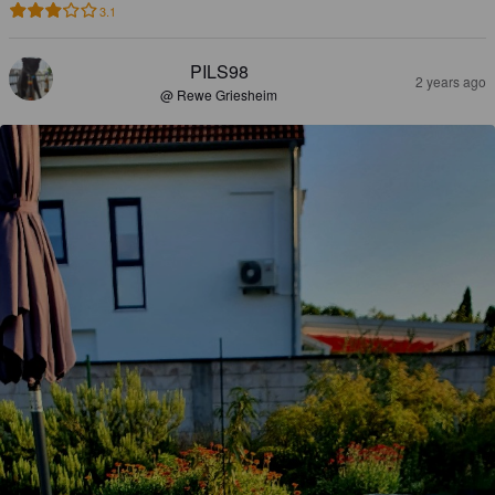
3.1
PILS98
2 years ago
@ Rewe Griesheim