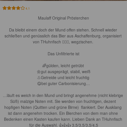
4.1
Maulaff Original Prösterchen

Da bleibt einem doch der Mund offen stehen. Schnell wieder 
schließen und genüsslich das Bier aus Aschaffenburg, organisiert 
von THuhnfisch 🙋🏻‍♂️, wegzischen. 

Das Unfiltrierte ist

🌈gülden, leicht getrübt 

🌼gut ausgeprägt, stabil, weiß

👃Getreide und leicht fruchtig 

😋bei guter Carbonisierung…

…läuft es weich in den Mund und bringt angenehme (nicht klebrige 
Süß) malzige Noten mit. Sie werden von fruchtigen, dezent 
hopfigen Noten (Quitten und grüne Birne)  flankiert. Der Ausklang 
ist dann angenehm trocken. Ein Bierchen von dem man ohne 
Bedenken einen Kasten kaufen kann. Lieben Dank an THuhnfisch 
für die Auswahl. 👍👍👍 3,5/3,5/3,5/4,5