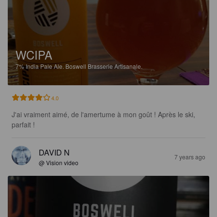
WCIPA
7%
India Pale Ale.
Boswell Brasserie Artisanale.
4.0
J'ai vraiment aimé, de l'amertume à mon goût ! Après le ski, 
parfait !
DAVID N
7 years ago
@ Vision video