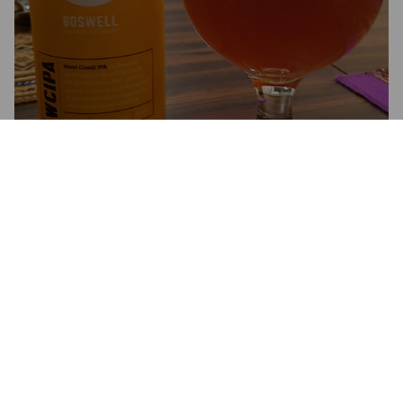
WCIPA
7%
India Pale Ale.
Boswell Brasserie Artisanale.
3.0
Fidèle au genre des West Coast, celle là est quand même la 
plus corsée et amer que j'ai goûtée jusqu'à maintenant. Belle 
couleur, amertume qui tient en bouche indéfiniment... Très 
solide mais même trop amer pour mes goûts personnels.
MATHIEU L
9 years ago