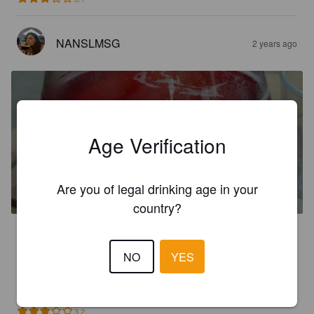
NANSLMSG
2 years ago
Age Verification
BINETTE KS
Are you of legal drinking age in your
4.7%
Fruit / Vegetable Beer.
Boswell Brasserie Artisanale.
country?
3.8
NO
YES
ENZO C
3 years ago
3.2