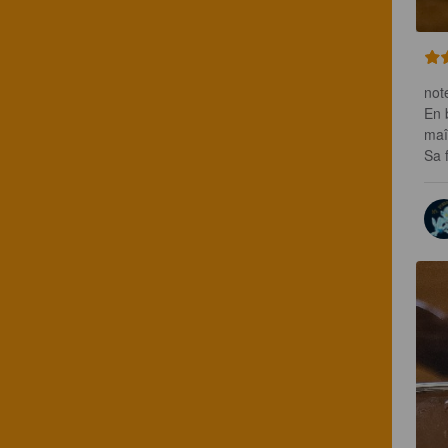
not
En 
maî
Sa 