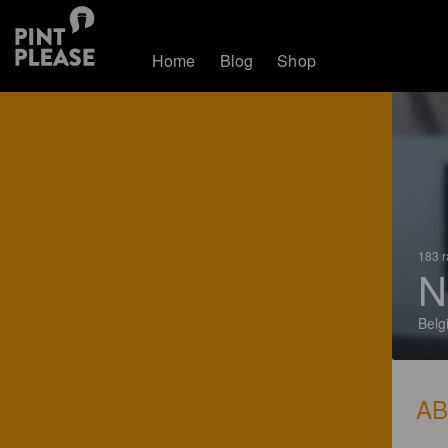
Home
Blog
Shop
183 r
N
Belg
A