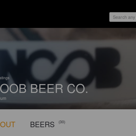
atings
OOB BEER CO.
ium
BOUT
BEERS
(30)