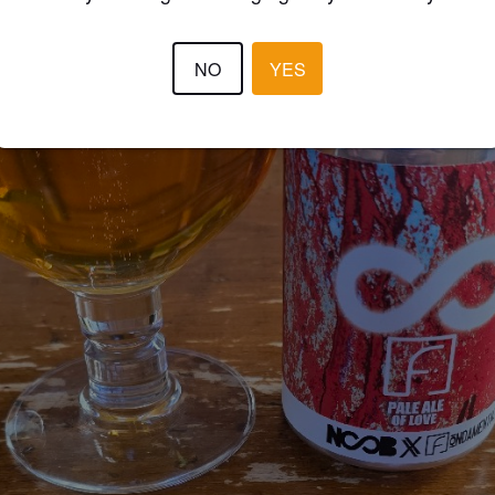
NO
YES