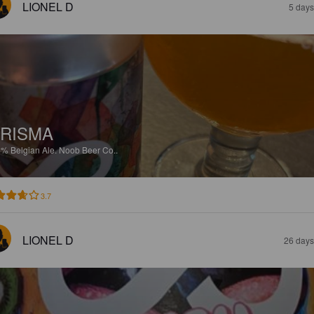
LIONEL D
5 days
RISMA
4%
Belgian Ale.
Noob Beer Co..
3.7
LIONEL D
26 days