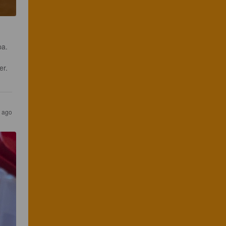
a. 
er. 
 ago