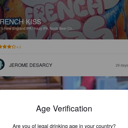
RENCH KISS
6%
New England IPA / Hazy IPA.
Noob Beer Co..
4.3
JEROME DESARCY
29 days
Age Verification
Are you of legal drinking age in your country?