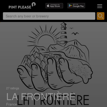
27 ratings
LA FRONTIÈRE
France