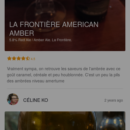
LA FRONTIÈRE AMERICAN
AMBER
5.8%
Red Ale / Amber Ale.
La Frontière.
4.5
Vraiment sympa, on retrouve les saveurs de l'ambrée avec ce 
goût caramel, céréale et peu houblonnée. C'est un peu la pils 
des ambrées niveau amertume
CÉLINE KO
2 years ago