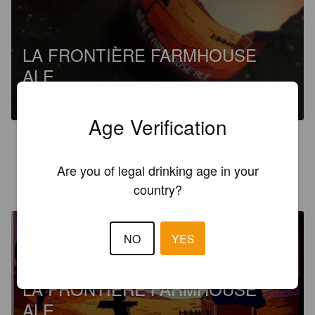
LA FRONTIÈRE FARMHOUSE
ALE
6.6%
Saison / Farmhouse Ale.
La Frontière.
Age Verification
3.7
Are you of legal drinking age in your
TIM
2 years ago
country?
NO
YES
LA FRONTIÈRE FARMHOUSE
ALE