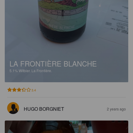
LA FRONTIÈRE BLANCHE
5.1%
Witbier.
La Frontière.
3.4
HUGO BORGNIET
2 years ago