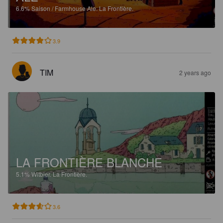
6.6%
Saison / Farmhouse Ale.
La Frontière.
3.9
TIM
2 years ago
LA FRONTIÈRE BLANCHE
5.1%
Witbier.
La Frontière.
3.6