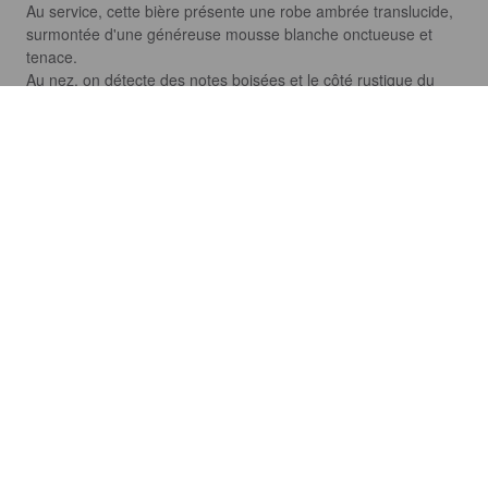
Au service, cette bière présente une robe ambrée translucide, 
surmontée d'une généreuse mousse blanche onctueuse et 
tenace.

Au nez, on détecte des notes boisées et le côté rustique du 
foin.

En bouche, une bière très agréable,  désoiffante et tout en 
équilibre.
ERIC W
2 years ago
@ InterCaves
LA FRONTIÈRE BLANCHE
5.1%
Witbier.
La Frontière.