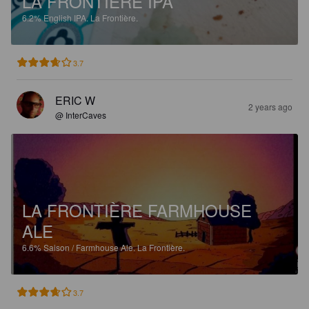
LA FRONTIÈRE IPA
6.2%
English IPA.
La Frontière.
3.7
ERIC W
2 years ago
@ InterCaves
LA FRONTIÈRE FARMHOUSE
ALE
6.6%
Saison / Farmhouse Ale.
La Frontière.
3.7