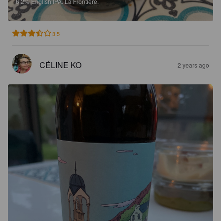
6.2%
English IPA.
La Frontière.
3.5
CÉLINE KO
2 years ago