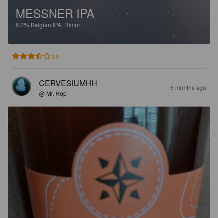
MESSNER IPA
6.2%
Belgian IPA.
Rimor.
3.5
CERVESIUMHH
6 months ago
@ Mr. Hop