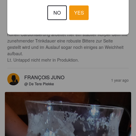
Der Geruch bringt viel herbe Frucht mit deutlich Limette, 
etwas Litchi und Stachelbeere. Es könnte auch noch Aprikose 
NO
YES
eine kleine Rolle spielen. 

Auch der Antrunk beginnt sehr herb und bringt außer der 
Limette alles gerochene auch an den Gaumen. Trotz der 
hohen Carbonisierung arbeitet hier ein stabiler Körper dem mit 
zunehmender Trinkdauer eine robuste Bittere zur Seite 
gestellt wird und im Auslauf sogar noch einiges an Weichheit 
aufbaut.

Lt. Untappd nicht mehr in Produktion.
FRANÇOIS JUNO
1 year ago
@ De Tere Plekke