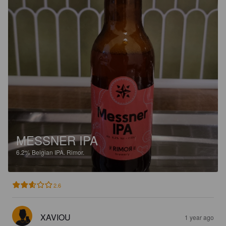
MESSNER IPA
6.2%
Belgian IPA.
Rimor.
2.6
XAVIOU
1 year ago