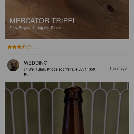
MERCATOR TRIPEL
8.4%
Belgian Strong Ale.
Rimor.
3.5
WEDDING
1 year ago
@ Weiß Blau, Knobelsdorffstraße 37, 14059
Berlin