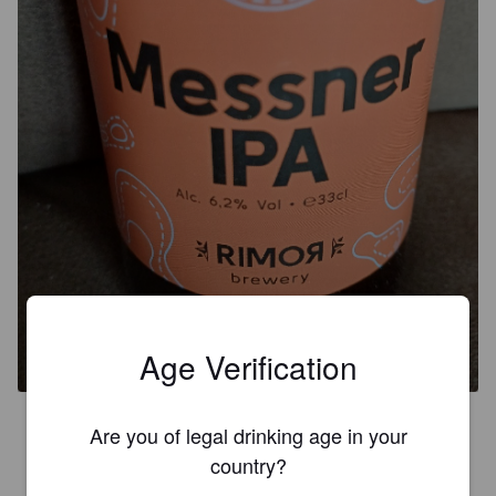
MESSNER IPA
6.2%
Belgian IPA.
Rimor.
Age Verification
3.9
Are you of legal drinking age in your
Die Blume dieses goldorangen IPA ist wie der Namensgeber; 
country?
schnell zum Gipfel.
