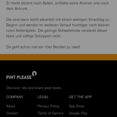
Er riecht dezent nach Äpfeln, entfaltet seine Aromen erst nach 
dem Antrunk.

Die sind dann leicht säuerlich mit einem weinigen Einschlag zu 
Beginn und werden im weiteren Verlauf fruchtiger nach kleinen 
roten Kelteräpfeln. Die geringe Schwefelnote versteckt dieser 
klare und süffige Schoppen nicht.

Da geht schon mal ein 10er Bembel zu zweit.
Discover, rate and share great beers.
COMPANY
LEGAL
GET THE APP
About
Privacy Policy
App Store
Contact
Terms of Service
Google Play