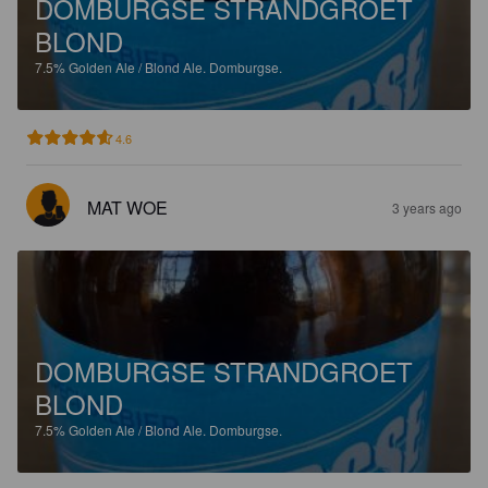
DOMBURGSE STRANDGROET
BLOND
7.5%
Golden Ale / Blond Ale.
Domburgse.
4.6
MAT WOE
3 years ago
DOMBURGSE STRANDGROET
BLOND
7.5%
Golden Ale / Blond Ale.
Domburgse.