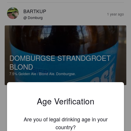
BARTKUP
1 year ago
@ Domburg
DOMBURGSE STRANDGROET
BLOND
7.5%
Golden Ale / Blond Ale.
Domburgse.
3.7
Age Verification
Avec aug a domburg
Are you of legal drinking age in your
NICO
1 year ago
country?