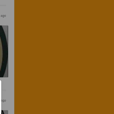
s ago
s ago