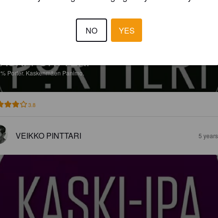
NO
YES
ASKI-PORTTERI
2%
Porter.
Kaskenmäen Panimo.
3.8
VEIKKO PINTTARI
5 year