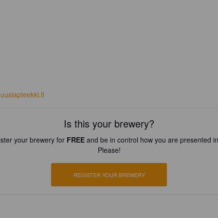
uusiapteekki.fi
Is this your brewery?
ster your brewery for
FREE
and be in control how you are presented in
Please!
REGISTER YOUR BREWERY