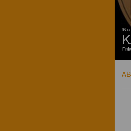
86 ra
K
Finl
A