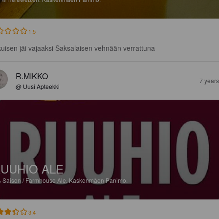
1.5
kuisen jäi vajaaksi Saksalaisen vehnään verrattuna
R.MIKKO
7 year
@ Uusi Apteekki
UUHIO ALE
%
Saison / Farmhouse Ale.
Kaskenmäen Panimo.
3.4