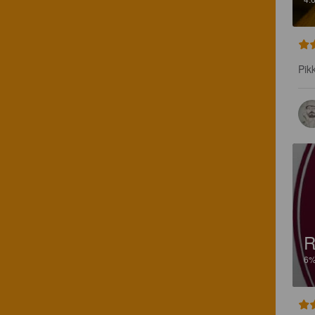
Pik
R
6