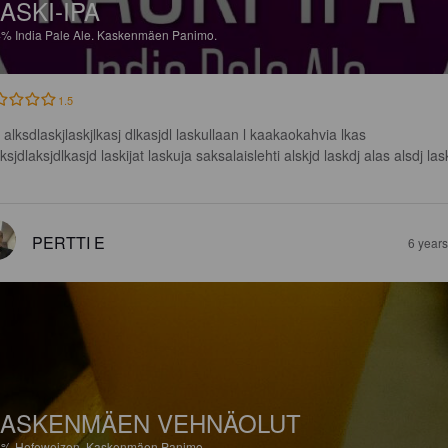
ASKI-IPA
4%
India Pale Ale.
Kaskenmäen Panimo.
1.5
 alksdlaskjlaskjlkasj dlkasjdl laskullaan l kaakaokahvia lkas 
lksjdlaksjdlkasjd laskijat laskuja saksalaislehti alskjd laskdj alas alsdj las
PERTTI E
6 year
ASKENMÄEN VEHNÄOLUT
6%
Hefeweizen.
Kaskenmäen Panimo.