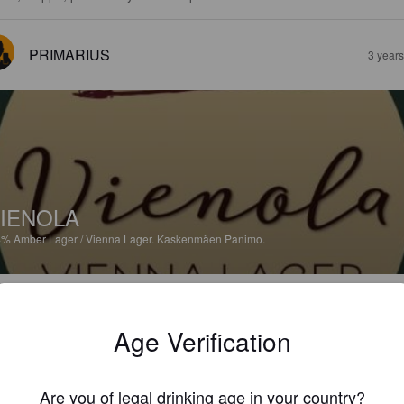
PRIMARIUS
3 year
IENOLA
4%
Amber Lager / Vienna Lager.
Kaskenmäen Panimo.
3.0
Age Verification
AMROCKERZ
4 year
Are you of legal drinking age in your country?