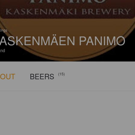
tings
ASKENMÄEN PANIMO
and
BOUT
BEERS
(15)