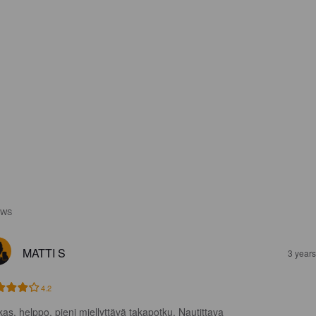
EWS
MATTI S
3 year
4.2
kas, helppo, pieni miellyttävä takapotku. Nautittava