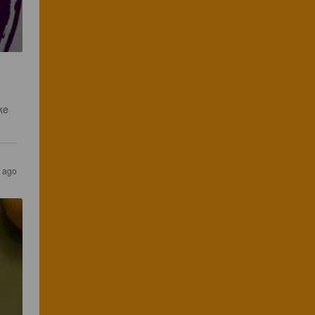
ke 
s ago