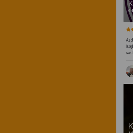
K
6.
Asd
lsaj
sad
K
4.