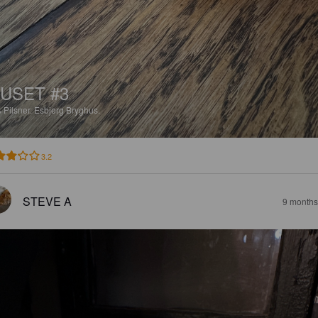
USET #3
%
Pilsner.
Esbjerg Bryghus.
3.2
STEVE A
9 months