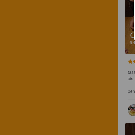
O
8.
täs
ois
peh