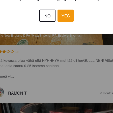
NO
YES
THER HALF
4%
New England DIPA / Hazy Imperial IPA.
Esbjerg Bryghus.
3.0
sä kuvassa ollaa vähä että HYHHHYH mut tää oli herGULLLINEN! Vittu
 hanasta saanu 0.25 isomma saatana

meä vittu
RAMON T
6 months