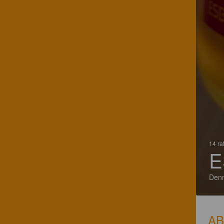
14 ra
E
Den
A