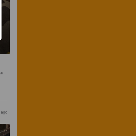
ku 
 ago