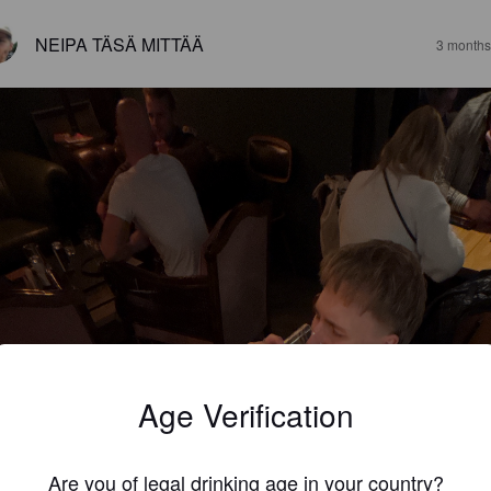
NEIPA TÄSÄ MITTÄÄ
3 months
Age Verification
Are you of legal drinking age in your country?