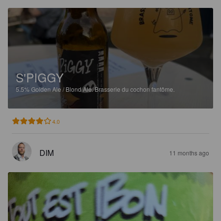
S'PIGGY
5.5%
Golden Ale / Blond Ale.
Brasserie du cochon fantôme.
4.0
DIM
11 months ago