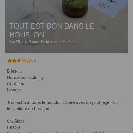
TOUT EST BON DANS LE
HOUBLON
6%
Pilsner.
Brasserie du cochon fantôme.
2.6
Bière …

Houblons : Golding

Céréales: 

Levure:

Tout est bon dans le houblon : bière avec un goût léger voir 
insignifiant de houblon

6% Alcool

IBU 30
