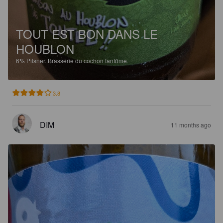
TOUT EST BON DANS LE
HOUBLON
6%
Pilsner.
Brasserie du cochon fantôme.
3.8
DIM
11 months ago