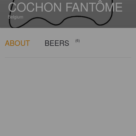
COCHON FANTÔME
Belgium
ABOUT
BEERS
(6)