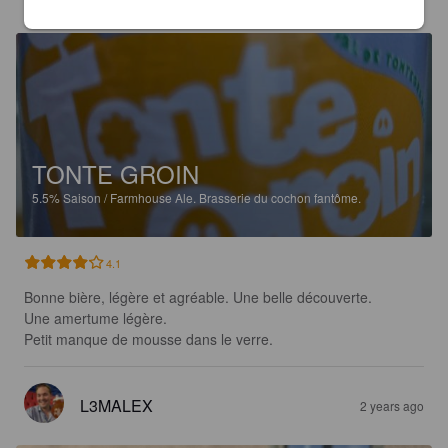
TONTE GROIN
5.5%
Saison / Farmhouse Ale.
Brasserie du cochon fantôme.
4.1
Bonne bière, légère et agréable. Une belle découverte. 

Une amertume légère.

Petit manque de mousse dans le verre.
L3MALEX
2 years ago