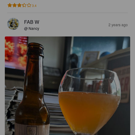
3.4
FAB W
2 years ago
@ Nancy