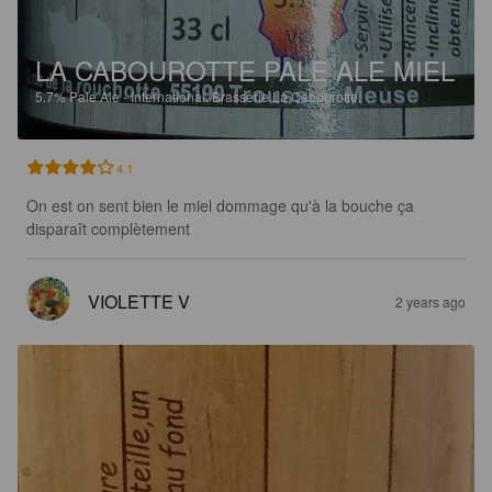
LA CABOUROTTE PALE ALE MIEL
5.7%
Pale Ale - International.
Brasserie La Cabourotte.
4.1
On est on sent bien le miel dommage qu'à la bouche ça 
disparaît complètement
VIOLETTE V
2 years ago