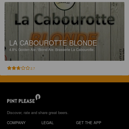
LA CABOUROTTE BLONDE
4.8%
Golden Ale / Blond Ale.
Brasserie La Cabourotte.
2.7
Discover, rate and share great beers.
COMPANY
LEGAL
GET THE APP