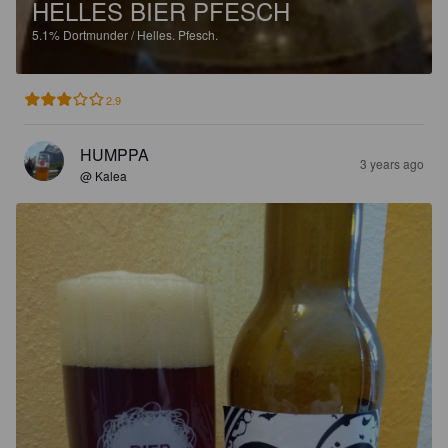
HELLES BIER PFESCH
5.1%
Dortmunder / Helles.
Pfesch.
2.9
HUMPPA
3 years ago
@ Kalea