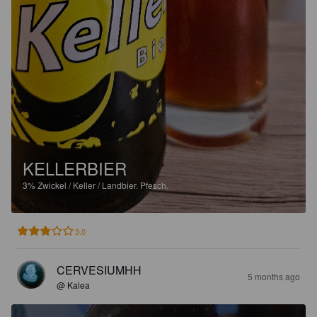
KELLERBIER
3%
Zwickel / Keller / Landbier.
Pfesch.
3.0
CERVESIUMHH
5 months ago
@ Kalea