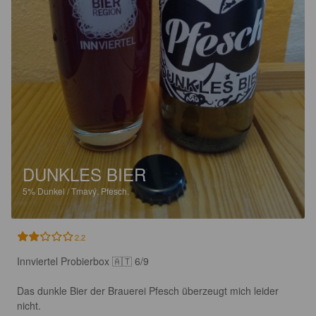
DUNKLES BIER
5%
Dunkel / Tmavý.
Pfesch.
2.2
Innviertel Probierbox 🇦🇹 6/9

Das dunkle Bier der Brauerei Pfesch überzeugt mich leider 
nicht. 
