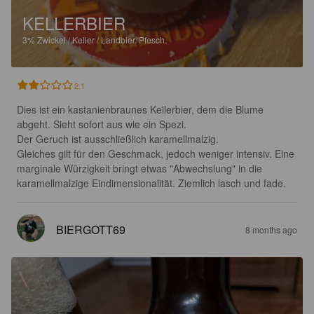
KELLERBIER
3%
Zwickel / Keller / Landbier.
Pfesch.
2.1
Dies ist ein kastanienbraunes Kellerbier, dem die Blume 
abgeht. Sieht sofort aus wie ein Spezi.

Der Geruch ist ausschließlich karamellmalzig. 

Gleiches gilt für den Geschmack, jedoch weniger intensiv. Eine 
marginale Würzigkeit bringt etwas "Abwechslung" in die 
karamellmalzige Eindimensionalität. Ziemlich lasch und fade.
BIERGOTT69
8 months ago