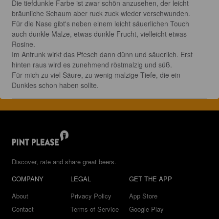
Die tiefdunkle Farbe ist zwar schön anzusehen, der leicht 
bräunliche Schaum aber ruck zuck wieder verschwunden. 

Für die Nase gibt's neben einem leicht säuerlichen Touch 
auch dunkle Malze, etwas dunkle Frucht, vielleicht etwas 
Rosine. 

Im Antrunk wirkt das Pfesch dann dünn und säuerlich. Erst 
hinten raus wird es zunehmend röstmalzig und süß. 

Für mich zu viel Säure, zu wenig malzige Tiefe, die ein 
Dunkles schon haben sollte. 
Discover, rate and share great beers.
COMPANY
LEGAL
GET THE APP
About
Privacy Policy
App Store
Contact
Terms of Service
Google Play