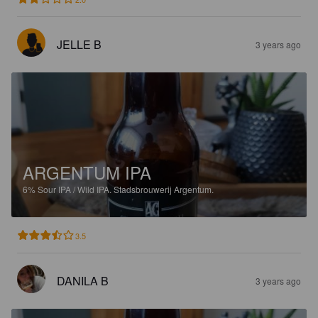
JELLE B
3 years ago
ARGENTUM IPA
6%
Sour IPA / Wild IPA.
Stadsbrouwerij Argentum.
3.5
DANILA B
3 years ago