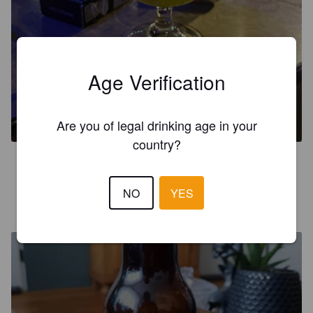
Age Verification
ARGENTUM IPA
6%
Sour IPA / Wild IPA.
Stadsbrouwerij Argentum.
Are you of legal drinking age in your
country?
1.9
NO
YES
BORIS7449
2 years ago