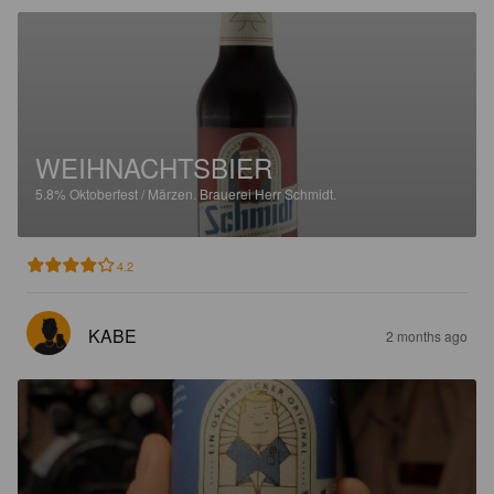
WEIHNACHTSBIER
5.8%
Oktoberfest / Märzen.
Brauerei Herr Schmidt.
4.2
KABE
2 months ago