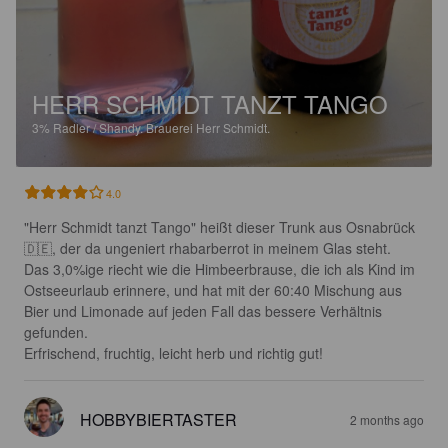
HERR SCHMIDT TANZT TANGO
3%
Radler / Shandy.
Brauerei Herr Schmidt.
4.0
"Herr Schmidt tanzt Tango" heißt dieser Trunk aus Osnabrück 
🇩🇪, der da ungeniert rhabarberrot in meinem Glas steht. 

Das 3,0%ige riecht wie die Himbeerbrause, die ich als Kind im 
Ostseeurlaub erinnere, und hat mit der 60:40 Mischung aus 
Bier und Limonade auf jeden Fall das bessere Verhältnis 
gefunden. 

Erfrischend, fruchtig, leicht herb und richtig gut!
HOBBYBIERTASTER
2 months ago