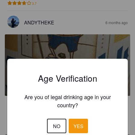
3.7
ANDYTHEKE
6 months ago
HELLES
Age Verification
5%
Dortmunder / Helles.
Brauerei Herr Schmidt.
Are you of legal drinking age in your
country?
3.8
BIERGOTT69
7 months ago
NO
YES