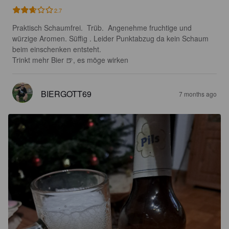
2.7
Praktisch Schaumfrei.  Trüb.  Angenehme fruchtige und 
würzige Aromen. Süffig . Leider Punktabzug da kein Schaum 
beim einschenken entsteht. 

Trinkt mehr Bier 🍺, es möge wirken
BIERGOTT69
7 months ago