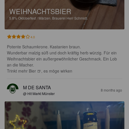
WEIHNACHTSBIER
5.8%
Oktoberfest / Märzen.
Brauerei Herr Schmidt.
4.0
Potente Schaumkrone. Kastanien braun. 

Wunderbar malzig süß und doch kräftig herb würzig. Für ein 
Weihnachtsbier ein außergewöhnlicher Geschmack. Ein Lob 
an die Macher. 

Trinkt mehr Bier 🍺, es möge wirken
M DE SANTA
8 months ago
@ Hit Markt Münster