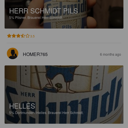
HERR SCHMIDT PILS
5%
Pilsner.
Brauerei Herr Schmidt.
3.5
HOMER765
6 months ago
HELLES
5%
Dortmunder / Helles.
Brauerei Herr Schmidt.