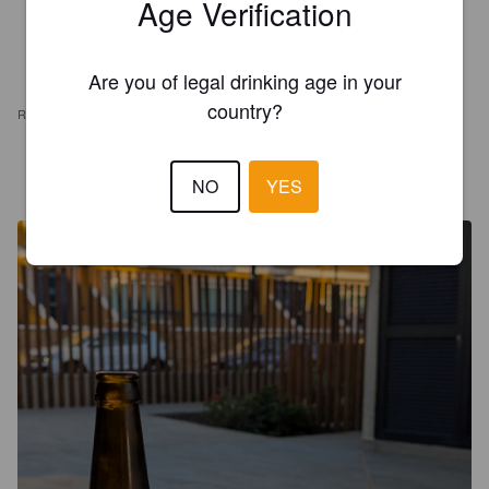
Age Verification
Are you of legal drinking age in your
country?
REVIEWS
BEERCULES
2 years ago
NO
YES
@ Canary Gourmet