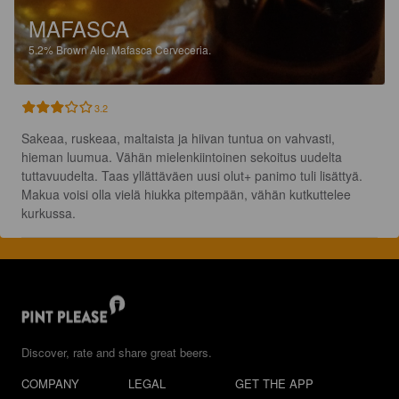
MAFASCA
5.2%
Brown Ale.
Mafasca Cerveceria.
3.2
Sakeaa, ruskeaa, maltaista ja hiivan tuntua on vahvasti, 
hieman luumua. Vähän mielenkiintoinen sekoitus uudelta 
tuttavuudelta. Taas yllättäväen uusi olut+ panimo tuli lisättyä. 
Makua voisi olla vielä hiukka pitempään, vähän kutkuttelee 
kurkussa.
Discover, rate and share great beers.
COMPANY
LEGAL
GET THE APP