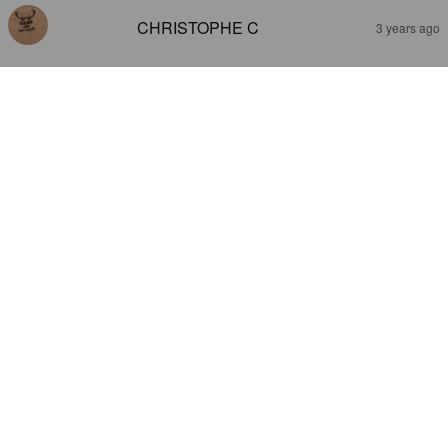
CHRISTOPHE C
3 years ago
TRIPEL D OAKED
9%
Tripel.
Damian & Friends Craftbeer.
3.8
JEROME DESARCY
4 years ago
@ La grotte de chez cedric