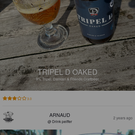
TRIPEL D OAKED
9%
Tripel.
Damian & Friends Craftbeer.
3.0
ARNAUD
2 years ago
@ Drink peiffer