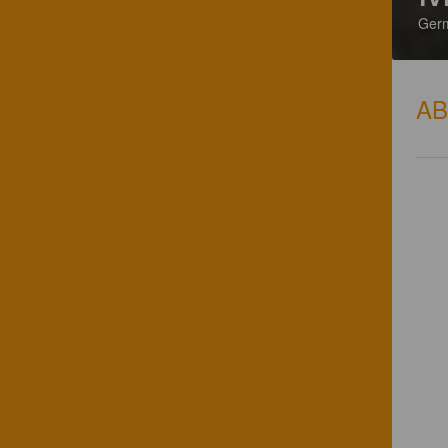
Ger
A