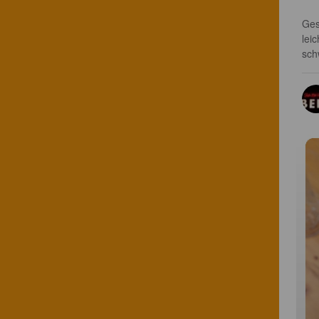
Ges
lei
sch