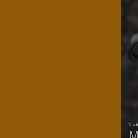
3 rat
M