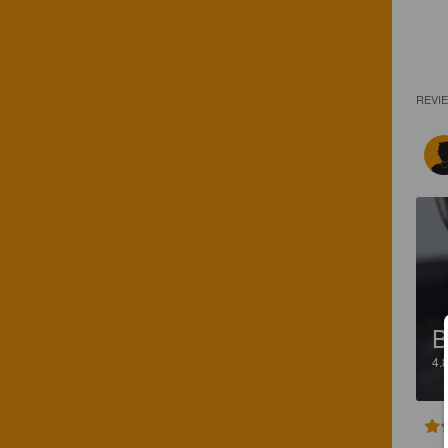
REVI
B
4.