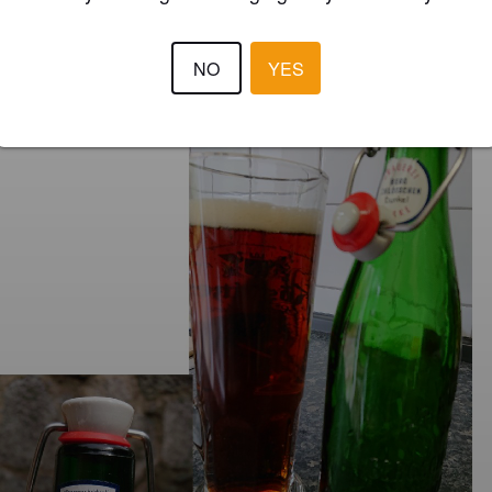
BIERBERT
4 year
@ Geschenk
NO
YES