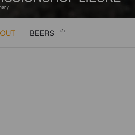
many
BOUT
BEERS
(2)