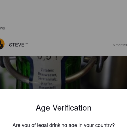
EWS
STEVE T
6 months
ERGSCHLÖSSCHEN DUNKEL
8%
Dunkel / Tmavý.
Missionshof Lieske.
Age Verification
4.0
Are you of legal drinking age in your country?