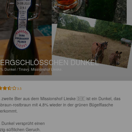
ERGSCHLÖSSCHEN DUNKEL
8%
Dunkel / Tmavý.
Missionshof Lieske.
3.5
 zweite Bier aus dem Missionshof Lieske 🇩🇪 ist ein Dunkel, das 
abraun-rostbraun mit 4,8% wieder in der grünen Bügelflasche 
erkommt. 

 Dunkel versprüht einen 

zig-süßlichen Geruch.
