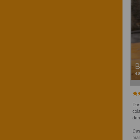
B
4.
Das
col
dah
Das
mal