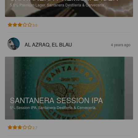
5.6%
Premium Lager.
Santanera Destilería & Cervecería.
3.0
AL AZRAQ, EL BLAU
4 years ago
SANTANERA SESSION IPA
5%
Session IPA.
Santanera Destilería & Cervecería.
2.7