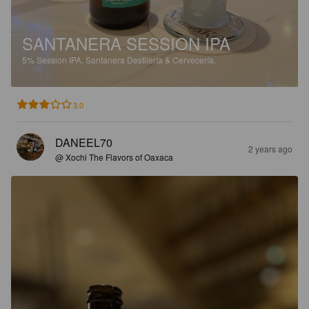
SANTANERA SESSION IPA
5%
Session IPA.
Santanera Destilería & Cervecería.
3.0
DANEEL70
2 years ago
@ Xochi The Flavors of Oaxaca