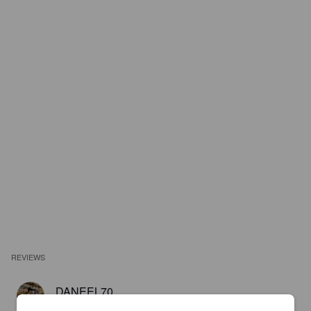
REVIEWS
DANEEL70
2 years ago
@ Xalisko