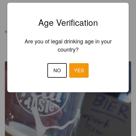
Age Verification
REVIEWS
Are you of legal drinking age in your
CERVESIUMHH
country?
4 years ago
@ Craft Beer Day Norderstedt
NO
YES