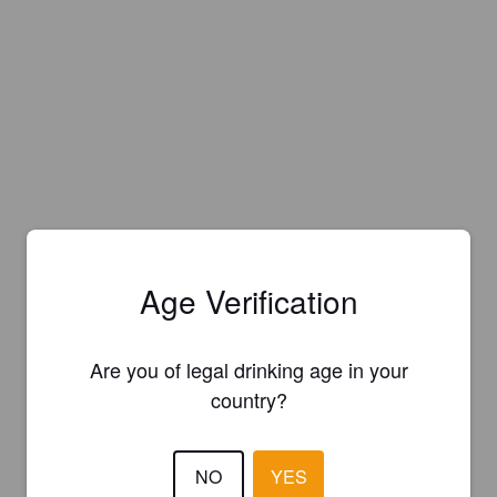
Age Verification
Are you of legal drinking age in your
country?
NO
YES
Is this your brewery?