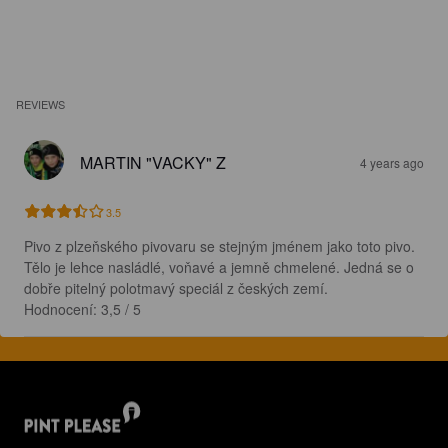
REVIEWS
MARTIN "VACKY" Z
4 years ago
3.5
Pivo z plzeňského pivovaru se stejným jménem jako toto pivo. 
Tělo je lehce nasládlé, voňavé a jemně chmelené. Jedná se o 
dobře pitelný polotmavý speciál z českých zemí.

Hodnocení: 3,5 / 5