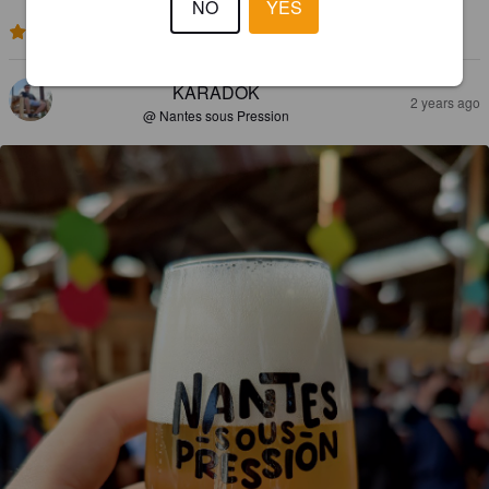
NO
YES
3.8
KARADOK
2 years ago
@ Nantes sous Pression