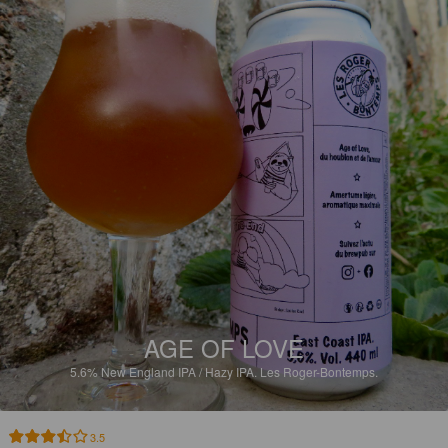
AGE OF LOVE
5.6%
New England IPA / Hazy IPA.
Les Roger-Bontemps.
3.5