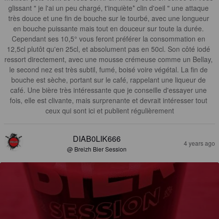
glissant " je l'ai un peu chargé, t'inquiète* clin d'oeil " une attaque 
très douce et une fin de bouche sur le tourbé, avec une longueur 
en bouche puissante mais tout en douceur sur toute la durée. 
Cependant ses 10,5° vous feront préférer la consommation en 
12,5cl plutôt qu'en 25cl, et absolument pas en 50cl. Son côté iodé 
ressort directement, avec une mousse crémeuse comme un Bellay, 
le second nez est très subtil, fumé, boisé voire végétal. La fin de 
bouche est sèche, portant sur le café, rappelant une liqueur de 
café. Une bière très intéressante que je conseille d'essayer une 
fois, elle est clivante, mais surprenante et devrait intéresser tout 
ceux qui sont ici et publient régulièrement
DIAB0LIK666
4 years ago
@ Breizh Bier Session