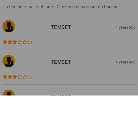
Un bon côté malté et fumé. C'est assez puissant en bouche.
TEMSET
4 years ago
2.8
TEMSET
4 years ago
3.3
TEMSET
4 years ago
3.0
TEMSET
4 years ago