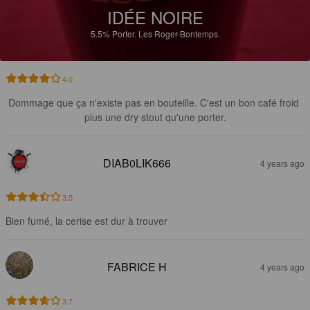
IDÉE NOIRE
5.5%
Porter.
Les Roger-Bontemps.
4.0
Dommage que ça n'existe pas en bouteille. C'est un bon café froid 
plus une dry stout qu'une porter.
DIAB0LIK666
4 years ago
3.5
Bien fumé, la cerise est dur à trouver
FABRICE H
4 years ago
3.7