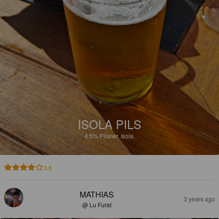
ISOLA PILS
4.5%
Pilsner.
Isola.
3.8
MATHIAS
3 years ago
@ Lu Furat