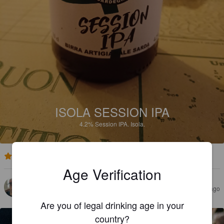
ISOLA SESSION IPA
4.2%
Session IPA.
Isola.
1.9
Age Verification
KONKARI
2 years ago
Are you of legal drinking age in your
country?