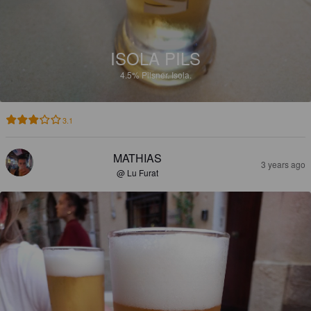
ISOLA PILS
4.5%
Pilsner.
Isola.
3.1
MATHIAS
3 years ago
@ Lu Furat