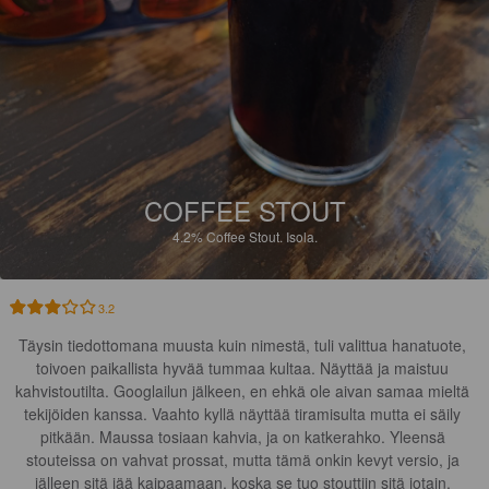
COFFEE STOUT
4.2%
Coffee Stout.
Isola.
3.2
Täysin tiedottomana muusta kuin nimestä, tuli valittua hanatuote, 
toivoen paikallista hyvää tummaa kultaa. Näyttää ja maistuu 
kahvistoutilta. Googlailun jälkeen, en ehkä ole aivan samaa mieltä 
tekijöiden kanssa. Vaahto kyllä näyttää tiramisulta mutta ei säily 
pitkään. Maussa tosiaan kahvia, ja on katkerahko. Yleensä 
stouteissa on vahvat prossat, mutta tämä onkin kevyt versio, ja 
jälleen sitä jää kaipaamaan, koska se tuo stouttiin sitä jotain. 