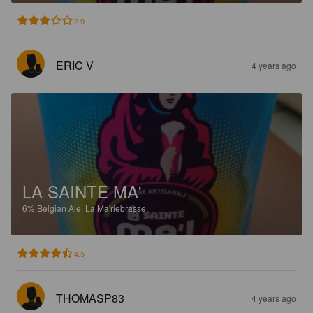
2.9
ERIC V
4 years ago
LA SAINTE MA'
6%
Belgian Ale.
La Ma'riebrasse.
4.5
THOMASP83
4 years ago