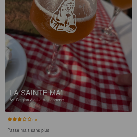
LA SAINTE MA'
6%
Belgian Ale.
La Ma'riebrasse.
2.8
Passe mais sans plus