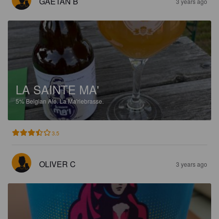
GAETAN B
3 years ago
LA SAINTE MA'
5%
Belgian Ale.
La Ma'riebrasse.
3.5
OLIVER C
3 years ago