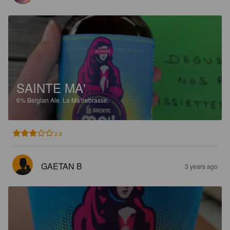
SAINTE MA'
6%
Belgian Ale.
La Ma'riebrasse.
2.8
GAETAN B
3 years ago