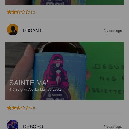
2.5
LOGAN L
3 years ago
SAINTE MA'
6%
Belgian Ale.
La Ma'riebrasse.
2.6
DEBOBO
3 years ago