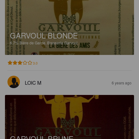
GARVOUL BLONDE
6.7%
Bière de Garde.
Brasserie Garvoul.
3.0
LOIC M
6 years ago
GARVOUL BRUNE