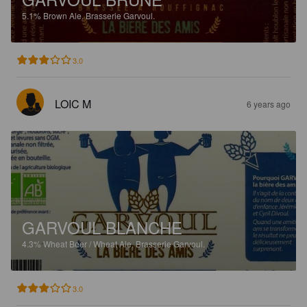
5.1%
Brown Ale.
Brasserie Garvoul.
3.0
LOIC M
6 years ago
GARVOUL BLANCHE
4.3%
Wheat Beer / Wheat Ale.
Brasserie Garvoul.
3.0