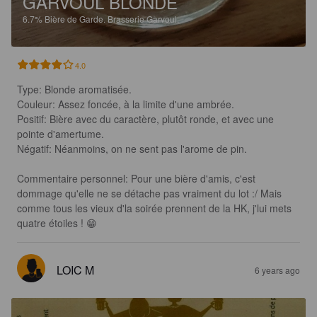
GARVOUL BLONDE
6.7%
Bière de Garde.
Brasserie Garvoul.
4.0
Type: Blonde aromatisée.

Couleur: Assez foncée, à la limite d'une ambrée.

Positif: Bière avec du caractère, plutôt ronde, et avec une 
pointe d'amertume.

Négatif: Néanmoins, on ne sent pas l'arome de pin.

Commentaire personnel: Pour une bière d'amis, c'est 
dommage qu'elle ne se détache pas vraiment du lot :/ Mais 
comme tous les vieux d'la soirée prennent de la HK, j'lui mets 
quatre étoiles ! 😁
LOIC M
6 years ago