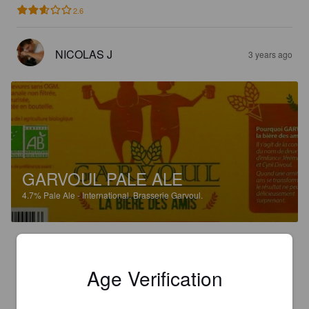
2.6
NICOLAS J
3 years ago
GARVOUL PALE ALE
4.7%
Pale Ale - International.
Brasserie Garvoul.
3.1
Age Verification
NICOLAS J
3 years ago