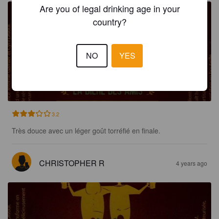
Are you of legal drinking age in your
country?
NO
YES
GARVOUL BRUNE
5.1%
Brown Ale.
Brasserie Garvoul.
3.2
Très douce avec un léger goût torréfié en finale.
CHRISTOPHER R
4 years ago