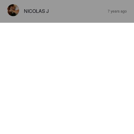
NICOLAS J
7 years ago
GARVOUL BLONDE
6.7%
Bière de Garde.
Brasserie Garvoul.
4.4